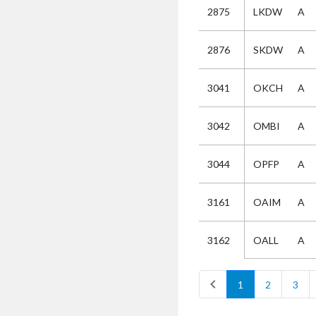
2875
LKDW
A
Selectie
2876
SKDW
A
Kies
3041
OKCH
A
AUB
Alles
3042
OMBI
A
Aanvraag
Uitslag
3044
OPFP
A
Beide
3161
OAIM
A
OALL
A
3162
chevron_left
1
2
3