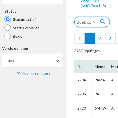
bepalingen
(NHG-Tabel 45)
Status
Status actief
search
Status vervallen
Beide
chevron_left
1
2
3
Versie opname
3985 Bepalingen
Kies
Nr.
Memo
Mat
Toon meer filters
Materiaal
2704
PAMA
A
Kies
2705
PA
A
Bijzonderheid
2720
6MTW
A
Kies