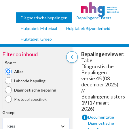
Diagnostische bepalingen
Bepalingenclusters
Hulptabel: Materiaal
Hulptabel: Bijzonderheid
Hulptabel: Groep
Filter op inhoud
Bepalingenviewer:
chevron_left
Tabel
Soort
Diagnostische
Alles
Bepalingen
versie 45 (03
Labcode bepaling
december 2025)
//
Diagnostische bepaling
Bepalingenclusters
Protocol specifiek
19 (17 maart
2026)
Groep
info
Documentatie
Diagnostische
Kies