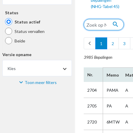
bepalingen
(NHG-Tabel 45)
Status
Status actief
search
Status vervallen
Beide
chevron_left
1
2
3
Versie opname
3985 Bepalingen
Kies
Nr.
Memo
Mat
Toon meer filters
Materiaal
2704
PAMA
A
Kies
2705
PA
A
Bijzonderheid
2720
6MTW
A
Kies