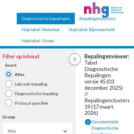
Diagnostische bepalingen
Bepalingenclusters
Hulptabel: Materiaal
Hulptabel: Bijzonderheid
Hulptabel: Groep
Filter op inhoud
Bepalingenviewer:
chevron_left
Tabel
Soort
Diagnostische
Alles
Bepalingen
versie 45 (03
Labcode bepaling
december 2025)
//
Diagnostische bepaling
Bepalingenclusters
Protocol specifiek
19 (17 maart
2026)
Groep
info
Documentatie
Diagnostische
Kies