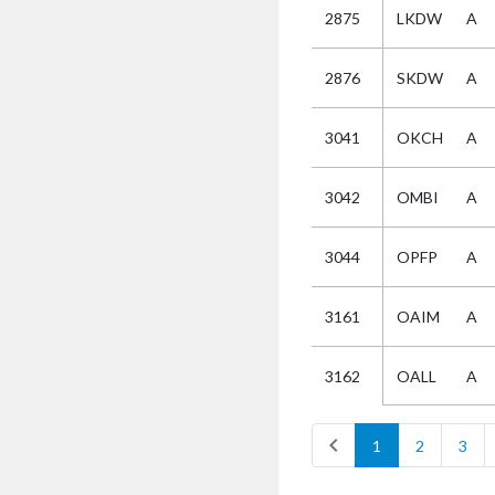
2875
LKDW
A
Selectie
2876
SKDW
A
Kies
3041
OKCH
A
AUB
Alles
3042
OMBI
A
Aanvraag
Uitslag
3044
OPFP
A
Beide
3161
OAIM
A
OALL
A
3162
chevron_left
1
2
3