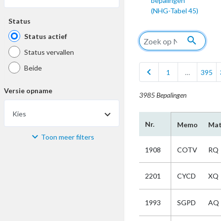
bepalingen
(NHG-Tabel 45)
Status
Status actief
search
Status vervallen
Beide
chevron_left
1
…
395
Versie opname
3985 Bepalingen
Kies
Nr.
Memo
Mat
Toon meer filters
Materiaal
1908
COTV
RQ
Kies
2201
CYCD
XQ
Bijzonderheid
1993
SGPD
AQ
Kies