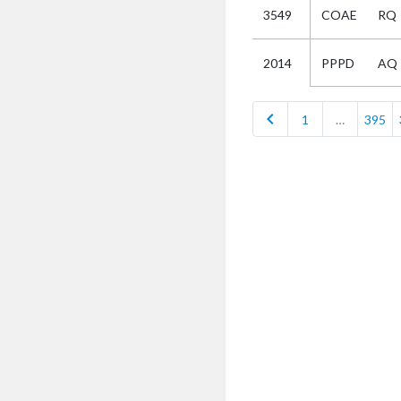
3549
COAE
RQ
Selectie
PPPD
AQ
2014
Kies
chevron_left
1
…
395
AUB
Alles
Aanvraag
Uitslag
Beide