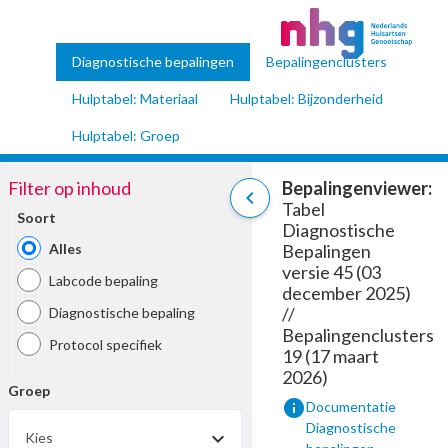
Diagnostische bepalingen
Bepalingenclusters
Hulptabel: Materiaal
Hulptabel: Bijzonderheid
Hulptabel: Groep
Filter op inhoud
Bepalingenviewer:
chevron_left
Tabel
Soort
Diagnostische
Alles
Bepalingen
versie 45 (03
Labcode bepaling
december 2025)
//
Diagnostische bepaling
Bepalingenclusters
Protocol specifiek
19 (17 maart
2026)
Groep
info
Documentatie
Diagnostische
Kies