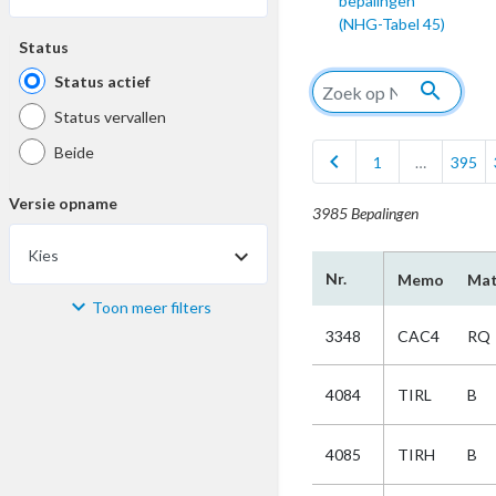
bepalingen
(NHG-Tabel 45)
Status
Status actief
search
Status vervallen
Beide
chevron_left
1
…
395
Versie opname
3985 Bepalingen
Kies
Nr.
Memo
Mat
Toon meer filters
Materiaal
3348
CAC4
RQ
Kies
4084
TIRL
B
Bijzonderheid
4085
TIRH
B
Kies