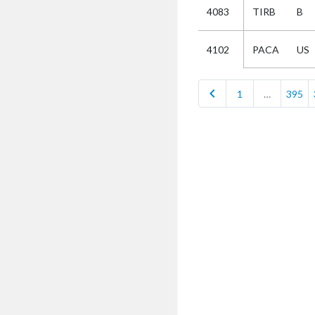
4083
TIRB
B
Selectie
PACA
US
4102
Kies
chevron_left
1
…
395
AUB
Alles
Aanvraag
Uitslag
Beide