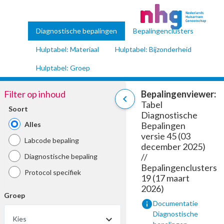
Diagnostische bepalingen
Bepalingenclusters
Hulptabel: Materiaal
Hulptabel: Bijzonderheid
Hulptabel: Groep
Filter op inhoud
Bepalingenviewer:
chevron_left
Tabel
Soort
Diagnostische
Alles
Bepalingen
versie 45 (03
Labcode bepaling
december 2025)
//
Diagnostische bepaling
Bepalingenclusters
Protocol specifiek
19 (17 maart
2026)
Groep
info
Documentatie
Diagnostische
Kies