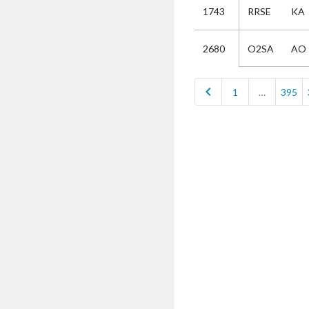
1743
RRSE
KA
Selectie
O2SA
AO
2680
Kies
chevron_left
1
…
395
AUB
Alles
Aanvraag
Uitslag
Beide