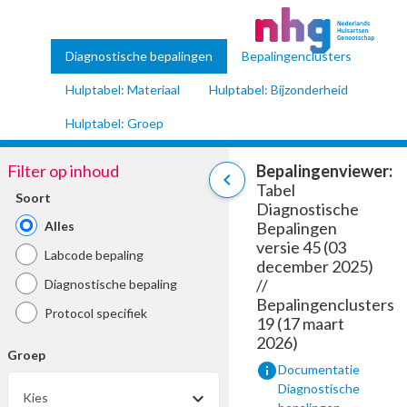
Diagnostische bepalingen
Bepalingenclusters
Hulptabel: Materiaal
Hulptabel: Bijzonderheid
Hulptabel: Groep
Filter op inhoud
Bepalingenviewer:
chevron_left
Tabel
Soort
Diagnostische
Alles
Bepalingen
versie 45 (03
Labcode bepaling
december 2025)
//
Diagnostische bepaling
Bepalingenclusters
Protocol specifiek
19 (17 maart
2026)
Groep
info
Documentatie
Diagnostische
Kies