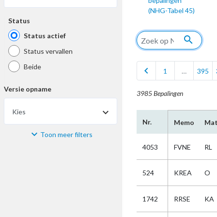
bepalingen
(NHG-Tabel 45)
Status
Status actief
search
Status vervallen
Beide
chevron_left
1
…
395
Versie opname
3985 Bepalingen
Kies
Nr.
Memo
Mat
Toon meer filters
Materiaal
4053
FVNE
RL
Kies
524
KREA
O
Bijzonderheid
1742
RRSE
KA
Kies