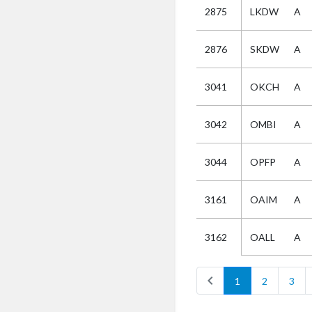
2875
LKDW
A
Selectie
2876
SKDW
A
Kies
3041
OKCH
A
AUB
Alles
3042
OMBI
A
Aanvraag
Uitslag
3044
OPFP
A
Beide
3161
OAIM
A
OALL
A
3162
chevron_left
1
2
3