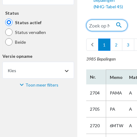
bepalingen
(NHG-Tabel 45)
Status
Status actief
search
Status vervallen
Beide
chevron_left
1
2
3
Versie opname
3985 Bepalingen
Kies
Nr.
Memo
Mat
Toon meer filters
Materiaal
2704
PAMA
A
Kies
2705
PA
A
Bijzonderheid
2720
6MTW
A
Kies