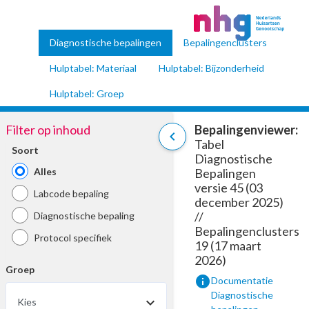
Diagnostische bepalingen
Bepalingenclusters
Hulptabel: Materiaal
Hulptabel: Bijzonderheid
Hulptabel: Groep
Filter op inhoud
Bepalingenviewer:
chevron_left
Tabel
Soort
Diagnostische
Alles
Bepalingen
versie 45 (03
Labcode bepaling
december 2025)
//
Diagnostische bepaling
Bepalingenclusters
Protocol specifiek
19 (17 maart
2026)
Groep
info
Documentatie
Diagnostische
Kies