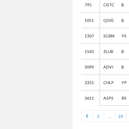
795
OSTC
B
Selectie
1051
Q505
B
Kies
1307
SGRN
YS
AUB
Alles
1563
ZLUB
B
Aanvraag
Uitslag
3099
ADVI
B
Beide
3355
CHLP
YP
ASPS
RS
3611
chevron_left
1
…
23