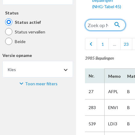
bepalingen
(NHG-Tabel 45)
Status
Status actief
search
Status vervallen
Beide
chevron_left
1
…
23
Versie opname
3985 Bepalingen
Kies
Nr.
Memo
Mat
Toon meer filters
Materiaal
27
AFPL
B
Kies
283
ENVI
B
Bijzonderheid
539
LDI3
B
Kies