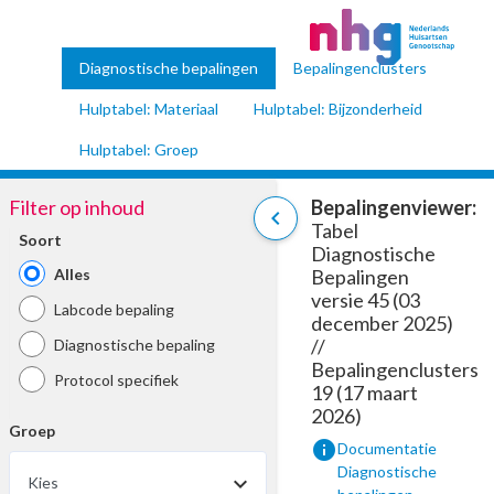
Diagnostische bepalingen
Bepalingenclusters
Hulptabel: Materiaal
Hulptabel: Bijzonderheid
Hulptabel: Groep
Filter op inhoud
Bepalingenviewer:
chevron_left
Tabel
Soort
Diagnostische
Alles
Bepalingen
versie 45 (03
Labcode bepaling
december 2025)
//
Diagnostische bepaling
Bepalingenclusters
Protocol specifiek
19 (17 maart
2026)
Groep
info
Documentatie
Diagnostische
Kies