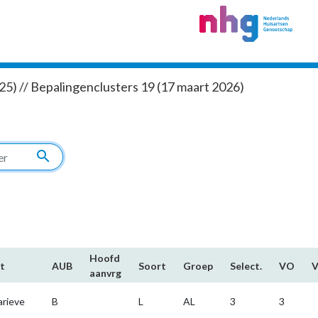
5) // Bepalingenclusters 19 (17 maart 2026)
search
Hoofd​
t
AUB
Soort
Groep
Select.
VO
aanvrg
arieve
B
L
AL
3
3