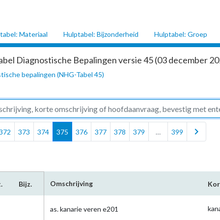
tabel: Materiaal
Hulptabel: Bijzonderheid
Hulptabel: Groep
abel Diagnostische Bepalingen versie 45 (03 december 202
tische bepalingen (NHG-Tabel 45)
chevron_right
372
373
374
375
376
377
378
379
…
399
Omschrijving
.
Bijz.
Kor
kan
as. kanarie veren e201