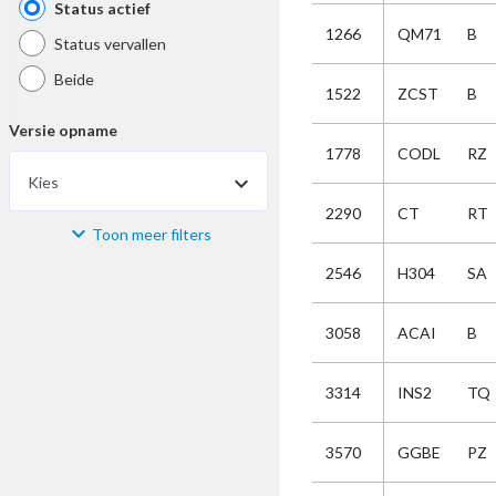
Status actief
1266
QM71
B
Status vervallen
Beide
1522
ZCST
B
Versie opname
1778
CODL
RZ
Kies
2290
CT
RT
Toon meer filters
Materiaal
2546
H304
SA
Kies
3058
ACAI
B
Bijzonderheid
3314
INS2
TQ
Kies
3570
GGBE
PZ
Selectie