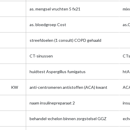
as. mengsel vruchten 5 fx21
mix
as. bloedgroep Cost
as.
streefdoelen (1 consult) COPD gehaald
CT-sinussen
CTs
huidtest Aspergillus fumigatus
htA
KW
anti-centromeren antistoffen (ACA) kwant
ACA
naam insulinepreparaat 2
ins
behandel-echelon binnen zorgstelsel GGZ
ech