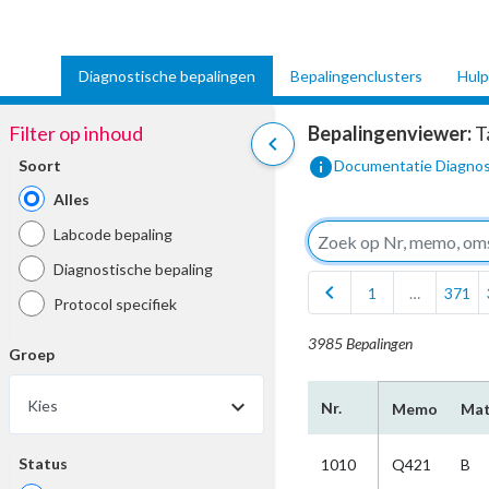
Diagnostische bepalingen
Bepalingenclusters
Hulp
Filter op inhoud
Bepalingenviewer:
T
chevron_left
info
Soort
Documentatie Diagnos
Alles
Labcode bepaling
Diagnostische bepaling
chevron_left
1
…
371
Protocol specifiek
3985 Bepalingen
Groep
Kies
Nr.
Memo
Mat
Status
1010
Q421
B