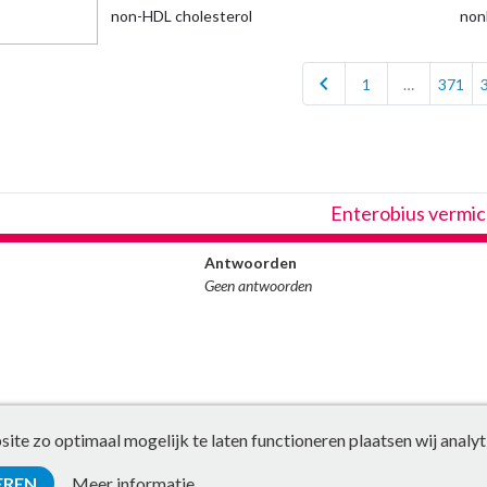
non-HDL cholesterol
non
chevron_left
1
…
371
Enterobius vermic
Antwoorden
Geen antwoorden
te zo optimaal mogelijk te laten functioneren plaatsen wij analyt
EREN
Meer informatie