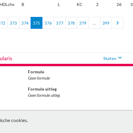
HDLcho
B
L
KC
2
26
3
chevron_right
372
373
374
375
376
377
378
379
…
399
expand_more
ularis
Sluiten
Formule
Geen formule
Formule uitleg
Geen formule uitleg
ische cookies.