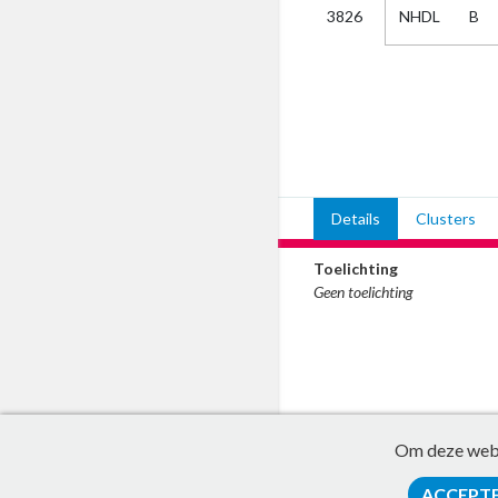
NHDL
B
3826
Kies
AUB
Alles
Aanvraag
Uitslag
Beide
Details
Clusters
Toelichting
Geen toelichting
Om deze websi
ACCEPT