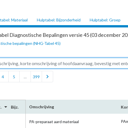
tabel: Materiaal
Hulptabel: Bijzonderheid
Hulptabel: Groep
abel Diagnostische Bepalingen versie 45 (03 december 202
tische bepalingen (NHG-Tabel 45)
chevron_right
4
5
…
399
arrow_drop_down
Omschrijving
.
Bijz.
Kor
PAm
PA-preparaat aard materiaal