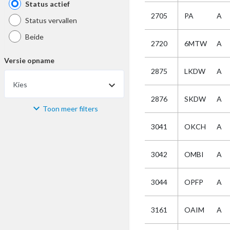
Status actief
2705
PA
A
Status vervallen
Beide
2720
6MTW
A
Versie opname
2875
LKDW
A
Kies
2876
SKDW
A
Toon meer filters
Materiaal
3041
OKCH
A
Kies
3042
OMBI
A
Bijzonderheid
3044
OPFP
A
Kies
3161
OAIM
A
Selectie