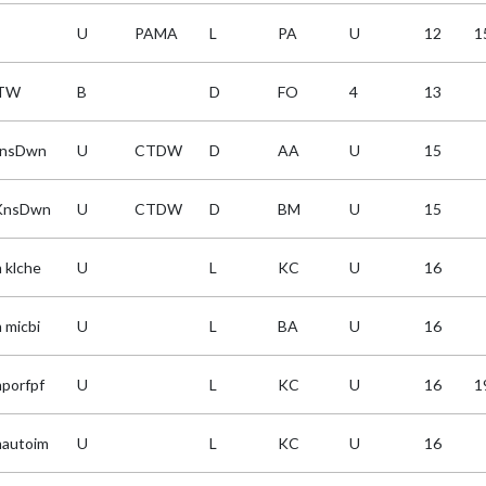
U
PAMA
L
PA
U
12
1
TW
B
D
FO
4
13
KnsDwn
U
CTDW
D
AA
U
15
KnsDwn
U
CTDW
D
BM
U
15
 klche
U
L
KC
U
16
 micbi
U
L
BA
U
16
porfpf
U
L
KC
U
16
1
autoim
U
L
KC
U
16