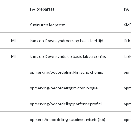
PA-preparaat
PA
6 minuten looptest
6M
MI
kans op Downsyndroom op basis leeftijd
lft
MI
kans op Downsyndr. op basis labscreening
lab
opmerking/beoordeling klinische chemie
opm
opmerking/beoordeling microbiologie
opm
opmerking/beoordeling porfyrineprofiel
opm
opmerk./beoordeling autoimmuniteit (lab)
opm