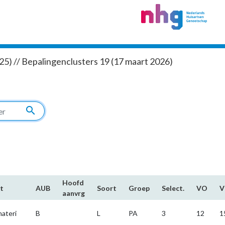
5) // Bepalingenclusters 19 (17 maart 2026)
search
Hoofd​
t
AUB
Soort
Groep
Select.
VO
aanvrg
ateri
B
L
PA
3
12
1