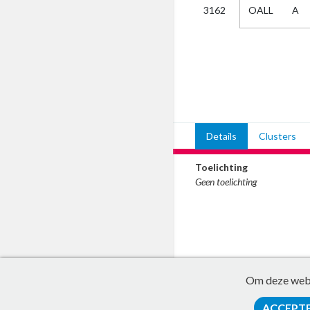
OALL
A
3162
Kies
AUB
Alles
Aanvraag
Uitslag
Beide
Details
Clusters
Toelichting
Geen toelichting
Om deze websi
ACCEPT