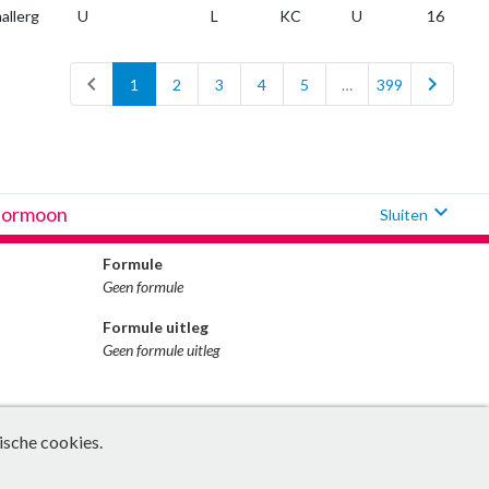
allerg
U
L
KC
U
16
chevron_left
chevron_right
1
2
3
4
5
…
399
expand_more
hormoon
Sluiten
Formule
Geen formule
Formule uitleg
Geen formule uitleg
ische cookies.