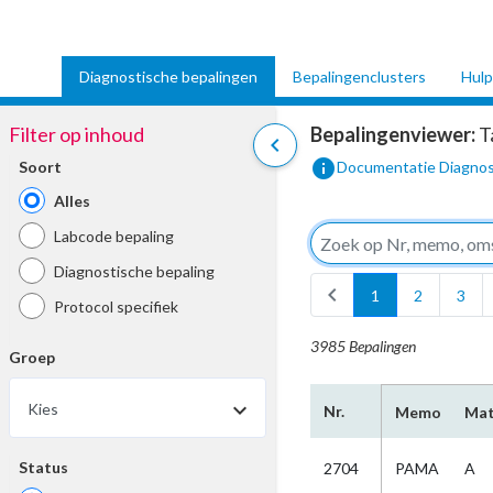
Diagnostische bepalingen
Bepalingenclusters
Hulp
Filter op inhoud
Bepalingenviewer:
T
chevron_left
info
Soort
Documentatie Diagnos
Alles
Labcode bepaling
Diagnostische bepaling
chevron_left
1
2
3
Protocol specifiek
3985 Bepalingen
Groep
Kies
Nr.
Memo
Mat
Status
2704
PAMA
A