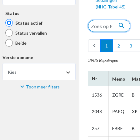
bepalingen
(NHG-Tabel 45)
Status
Status actief
search
Status vervallen
Beide
chevron_left
1
2
3
Versie opname
3985 Bepalingen
Kies
Nr.
Memo
Mat
Toon meer filters
Materiaal
1536
ZGRE
B
Kies
2048
PAPQ
XP
Bijzonderheid
257
EBBF
B
Kies