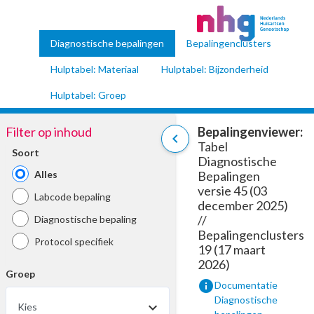
Diagnostische bepalingen
Bepalingenclusters
Hulptabel: Materiaal
Hulptabel: Bijzonderheid
Hulptabel: Groep
Filter op inhoud
Bepalingenviewer:
chevron_left
Tabel
Soort
Diagnostische
Alles
Bepalingen
versie 45 (03
Labcode bepaling
december 2025)
//
Diagnostische bepaling
Bepalingenclusters
Protocol specifiek
19 (17 maart
2026)
Groep
info
Documentatie
Diagnostische
Kies