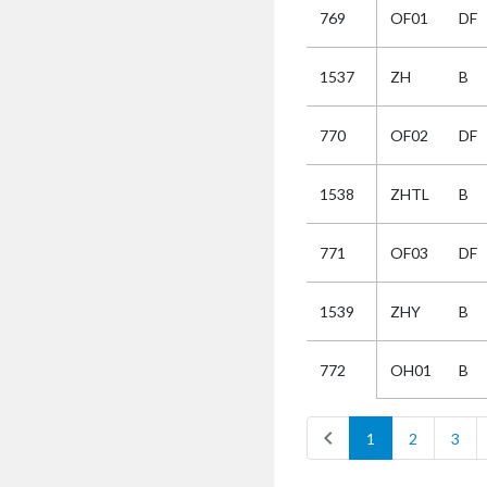
769
OF01
DF
Selectie
1537
ZH
B
Kies
770
OF02
DF
AUB
Alles
1538
ZHTL
B
Aanvraag
Uitslag
771
OF03
DF
Beide
1539
ZHY
B
OH01
B
772
chevron_left
1
2
3