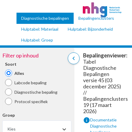
Diagnostische bepalingen
Bepalingenclusters
Hulptabel: Materiaal
Hulptabel: Bijzonderheid
Hulptabel: Groep
Filter op inhoud
Bepalingenviewer:
chevron_left
Tabel
Soort
Diagnostische
Alles
Bepalingen
versie 45 (03
Labcode bepaling
december 2025)
//
Diagnostische bepaling
Bepalingenclusters
Protocol specifiek
19 (17 maart
2026)
Groep
info
Documentatie
Diagnostische
Kies