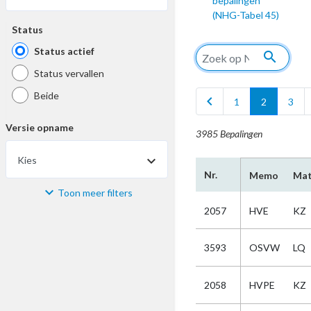
bepalingen
(NHG-Tabel 45)
Status
Status actief
search
Status vervallen
Beide
chevron_left
1
2
3
Versie opname
3985 Bepalingen
Kies
Nr.
Memo
Mat
Toon meer filters
Materiaal
2057
HVE
KZ
Kies
3593
OSVW
LQ
Bijzonderheid
2058
HVPE
KZ
Kies