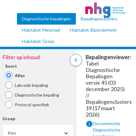
Diagnostische bepalingen
Bepalingenclusters
Hulptabel: Materiaal
Hulptabel: Bijzonderheid
Hulptabel: Groep
Filter op inhoud
Bepalingenviewer:
chevron_left
Tabel
Soort
Diagnostische
Alles
Bepalingen
versie 45 (03
Labcode bepaling
december 2025)
//
Diagnostische bepaling
Bepalingenclusters
Protocol specifiek
19 (17 maart
2026)
Groep
info
Documentatie
Diagnostische
Kies