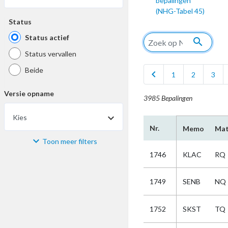
bepalingen
(NHG-Tabel 45)
Status
Status actief
search
Status vervallen
Beide
chevron_left
1
2
3
Versie opname
3985 Bepalingen
Kies
Nr.
Memo
Mat
Toon meer filters
Materiaal
1746
KLAC
RQ
Kies
1749
SENB
NQ
Bijzonderheid
1752
SKST
TQ
Kies