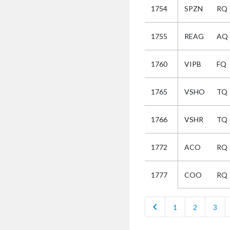
1754
SPZN
RQ
Selectie
1755
REAG
AQ
Kies
1760
VIPB
FQ
AUB
Alles
1765
VSHO
TQ
Aanvraag
Uitslag
1766
VSHR
TQ
Beide
1772
ACO
RQ
COO
RQ
1777
chevron_left
1
2
3