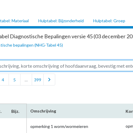
tabel: Materiaal
Hulptabel: Bijzonderheid
Hulptabel: Groep
abel Diagnostische Bepalingen versie 45 (03 december 202
tische bepalingen (NHG-Tabel 45)
chevron_right
4
5
…
399
Omschrijving
.
Bijz.
Kor
opm
opmerking 1 worm/wormeieren