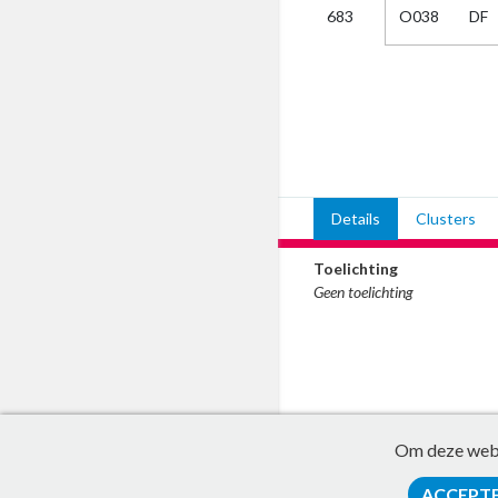
O038
DF
683
Kies
AUB
Alles
Aanvraag
Uitslag
Beide
Details
Clusters
Toelichting
Geen toelichting
Om deze websi
ACCEPT