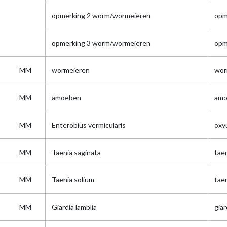
opmerking 2 worm/wormeieren
opm
opmerking 3 worm/wormeieren
opm
MM
wormeieren
wor
MM
amoeben
amo
MM
Enterobius vermicularis
oxy
MM
Taenia saginata
tae
MM
Taenia solium
tae
MM
Giardia lamblia
giar