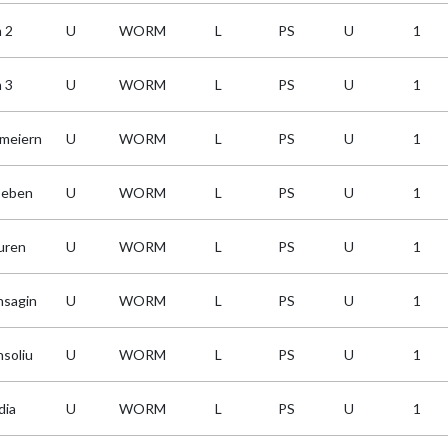
 2
U
WORM
L
PS
U
1
 3
U
WORM
L
PS
U
1
meiern
U
WORM
L
PS
U
1
eben
U
WORM
L
PS
U
1
uren
U
WORM
L
PS
U
1
nsagin
U
WORM
L
PS
U
1
nsoliu
U
WORM
L
PS
U
1
dia
U
WORM
L
PS
U
1