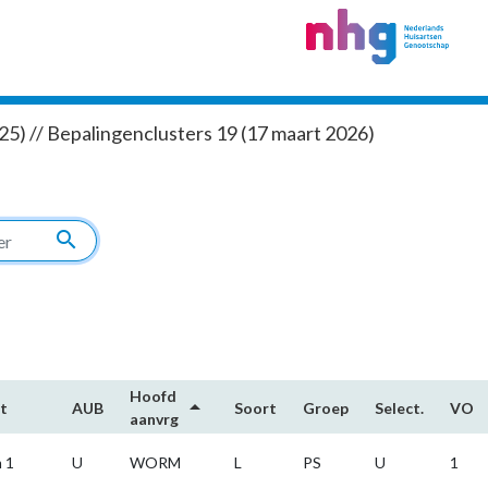
5) // Bepalingenclusters 19 (17 maart 2026)
search
Hoofd​
arrow_drop_up
t
AUB
Soort
Groep
Select.
VO
aanvrg
 1
U
WORM
L
PS
U
1