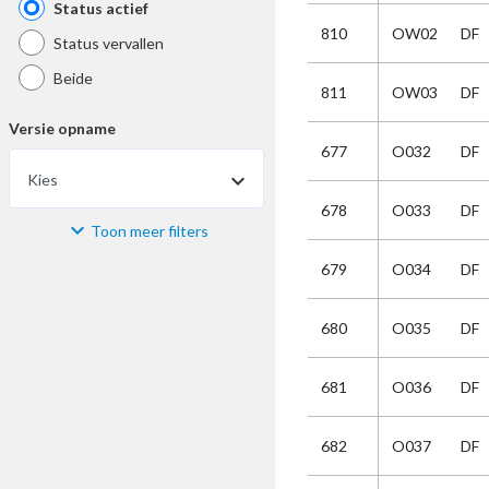
Status actief
810
OW02
DF
Status vervallen
Beide
811
OW03
DF
Versie opname
677
O032
DF
Kies
678
O033
DF
Toon meer filters
Materiaal
679
O034
DF
Kies
680
O035
DF
Bijzonderheid
681
O036
DF
Kies
682
O037
DF
Selectie