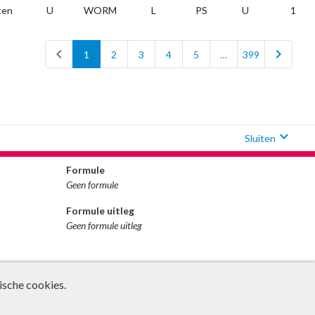
ten
U
WORM
L
PS
U
1
chevron_left
chevron_right
1
2
3
4
5
…
399
expand_more
Sluiten
Formule
Geen formule
Formule uitleg
Geen formule uitleg
ische cookies.