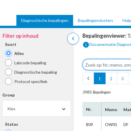
Diagnostische bepalingen
Bepalingenclusters
Hulp
Filter op inhoud
Bepalingenviewer:
T
chevron_left
info
Soort
Documentatie Diagnos
Alles
Labcode bepaling
Diagnostische bepaling
chevron_left
1
2
3
Protocol specifiek
3985 Bepalingen
Groep
Kies
Nr.
Memo
Mat
Status
809
OW01
DF