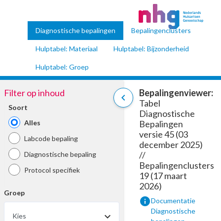
Diagnostische bepalingen
Bepalingenclusters
Hulptabel: Materiaal
Hulptabel: Bijzonderheid
Hulptabel: Groep
Filter op inhoud
Bepalingenviewer:
chevron_left
Tabel
Soort
Diagnostische
Alles
Bepalingen
versie 45 (03
Labcode bepaling
december 2025)
//
Diagnostische bepaling
Bepalingenclusters
Protocol specifiek
19 (17 maart
2026)
Groep
info
Documentatie
Diagnostische
Kies