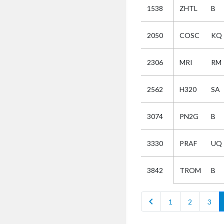
1538
ZHTL
B
Selectie
2050
COSC
KQ
Kies
2306
MRI
RM
AUB
Alles
2562
H320
SA
Aanvraag
Uitslag
3074
PN2G
B
Beide
3330
PRAF
UQ
TROM
B
3842
chevron_left
1
2
3