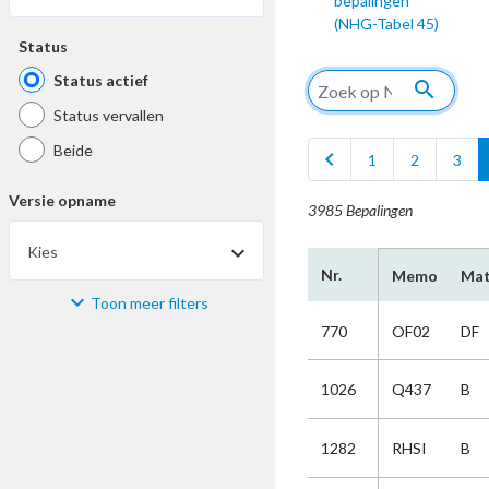
bepalingen
(NHG-Tabel 45)
Status
Status actief
search
Status vervallen
Beide
chevron_left
1
2
3
Versie opname
3985 Bepalingen
Kies
Nr.
Memo
Mat
Toon meer filters
Materiaal
770
OF02
DF
Kies
1026
Q437
B
Bijzonderheid
1282
RHSI
B
Kies