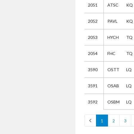
2051
ATSC
KQ
Selectie
2052
PAVL
KQ
Kies
2053
HYCH
TQ
AUB
Alles
2054
FHC
TQ
Aanvraag
Uitslag
3590
OSTT
LQ
Beide
3591
OSAB
LQ
OSBM
LQ
3592
chevron_left
1
2
3