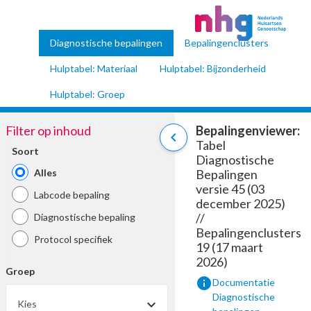
Diagnostische bepalingen
Bepalingenclusters
Hulptabel: Materiaal
Hulptabel: Bijzonderheid
Hulptabel: Groep
Filter op inhoud
Bepalingenviewer:
chevron_left
Tabel
Soort
Diagnostische
Alles
Bepalingen
versie 45 (03
Labcode bepaling
december 2025)
//
Diagnostische bepaling
Bepalingenclusters
Protocol specifiek
19 (17 maart
2026)
Groep
info
Documentatie
Diagnostische
Kies