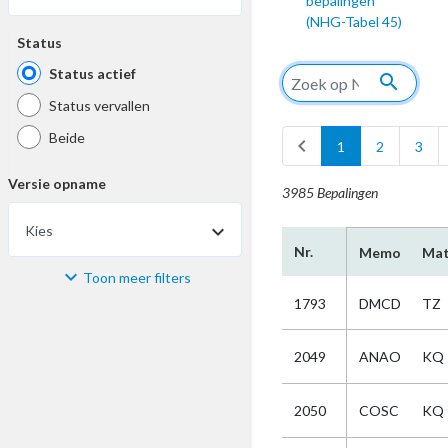
bepalingen
(NHG-Tabel 45)
Status
Status actief
search
Status vervallen
Beide
chevron_left
1
2
3
Versie opname
3985 Bepalingen
Kies
Nr.
Memo
Mat
Toon meer filters
Materiaal
1793
DMCD
TZ
Kies
2049
ANAO
KQ
Bijzonderheid
2050
COSC
KQ
Kies