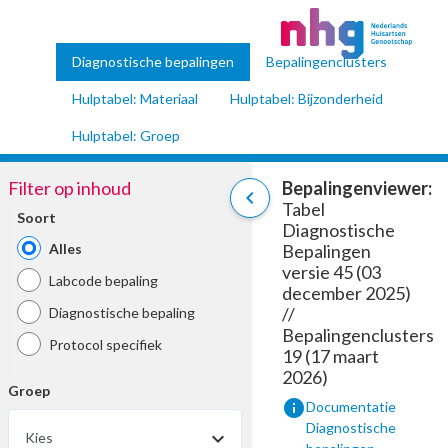
Diagnostische bepalingen
Bepalingenclusters
Hulptabel: Materiaal
Hulptabel: Bijzonderheid
Hulptabel: Groep
Filter op inhoud
Bepalingenviewer:
chevron_left
Tabel
Soort
Diagnostische
Alles
Bepalingen
versie 45 (03
Labcode bepaling
december 2025)
//
Diagnostische bepaling
Bepalingenclusters
Protocol specifiek
19 (17 maart
2026)
Groep
info
Documentatie
Diagnostische
Kies