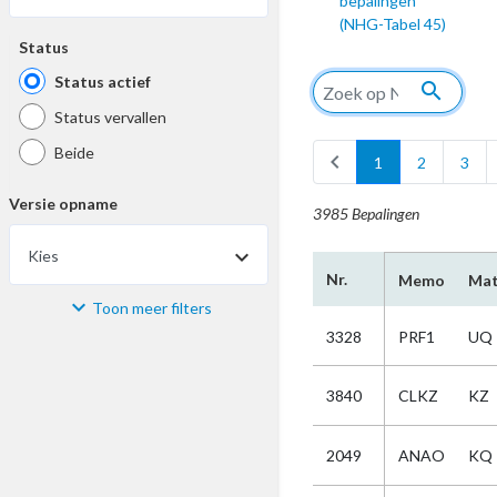
bepalingen
(NHG-Tabel 45)
Status
Status actief
search
Status vervallen
Beide
chevron_left
1
2
3
Versie opname
3985 Bepalingen
Kies
Nr.
Memo
Mat
Toon meer filters
Materiaal
3328
PRF1
UQ
Kies
3840
CLKZ
KZ
Bijzonderheid
2049
ANAO
KQ
Kies