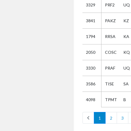
3329
PRF2
UQ
Selectie
3841
PAKZ
KZ
Kies
1794
RRSA
KA
AUB
Alles
2050
COSC
KQ
Aanvraag
Uitslag
3330
PRAF
UQ
Beide
3586
TISE
SA
TPMT
B
4098
chevron_left
1
2
3