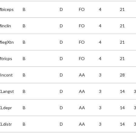
biceps
B
D
FO
4
21
inclin
B
D
FO
4
21
legXtn
B
D
FO
4
21
tricps
B
D
FO
4
21
Incont
B
D
AA
3
28
Langst
B
D
AA
3
14
Ldepr
B
D
AA
3
14
Ldistr
B
D
AA
3
14