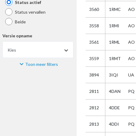
Status actief
3560
1RMC
AO
Status vervallen
Beide
3558
1RMI
AO
Versie opname
3561
1RML
AO
Kies
3559
1RMT
AO
Toon meer filters
Materiaal
3894
3IQI
UA
Kies
2811
4DAN
PQ
Bijzonderheid
2812
4DDE
PQ
Kies
2813
4DDI
PQ
Selectie