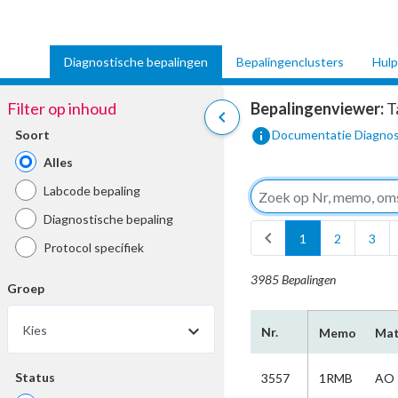
Diagnostische bepalingen
Bepalingenclusters
Hulp
Filter op inhoud
Bepalingenviewer:
T
chevron_left
info
Soort
Documentatie Diagnos
Alles
Labcode bepaling
Diagnostische bepaling
chevron_left
1
2
3
Protocol specifiek
3985 Bepalingen
Groep
arrow_drop_down
Kies
Nr.
Memo
Mat
Status
3557
1RMB
AO