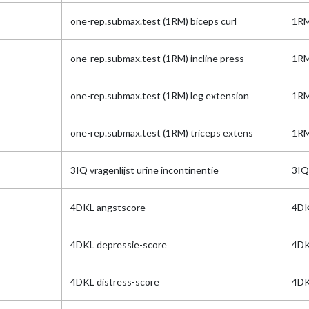
one-rep.submax.test (1RM) biceps curl
1RM
one-rep.submax.test (1RM) incline press
1RM
one-rep.submax.test (1RM) leg extension
1RM
one-rep.submax.test (1RM) triceps extens
1RM
3IQ vragenlijst urine incontinentie
3IQ
4DKL angstscore
4DK
4DKL depressie-score
4DK
4DKL distress-score
4DK