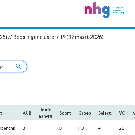
5) // Bepalingenclusters 19 (17 maart 2026)
search
Hoofd​
t
AUB
Soort
Groep
Select.
VO
aanvrg
Mbenchp
B
D
FO
4
21