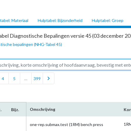
tabel: Materiaal
Hulptabel: Bijzonderheid
Hulptabel: Groep
abel Diagnostische Bepalingen versie 45 (03 december 202
tische bepalingen (NHG-Tabel 45)
chevron_right
4
5
…
399
Omschrijving
.
Bijz.
Kor
1R
one-rep.submax.test (1RM) bench press