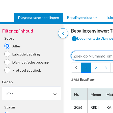
Diagnostische bepalingen
Bepalingenclusters
Hulp
Filter op inhoud
Bepalingenviewer:
T
chevron_left
info
Soort
Documentatie Diagnos
Alles
Labcode bepaling
Diagnostische bepaling
chevron_left
1
2
3
Protocol specifiek
3985 Bepalingen
Groep
Kies
Nr.
Memo
Mat
Status
2056
RRDI
KA