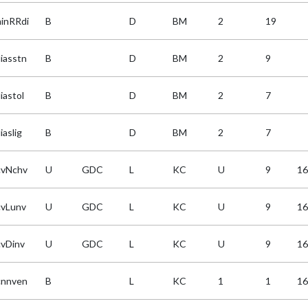
inRRdi
B
D
BM
2
19
iasstn
B
D
BM
2
9
iastol
B
D
BM
2
7
iaslig
B
D
BM
2
7
cvNchv
U
GDC
L
KC
U
9
16
cvLunv
U
GDC
L
KC
U
9
16
cvDinv
U
GDC
L
KC
U
9
16
cnnven
B
L
KC
1
1
16