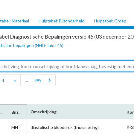
tabel: Materiaal
Hulptabel: Bijzonderheid
Hulptabel: Groep
abel Diagnostische Bepalingen versie 45 (03 december 202
tische bepalingen (NHG-Tabel 45)
chevron_right
4
5
…
399
Omschrijving
.
Bijz.
Kor
RRd
MH
diastolische bloeddruk (thuismeting)