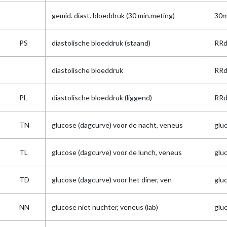
gemid. diast. bloeddruk (30 min.meting)
30m
PS
diastolische bloeddruk (staand)
RRd
diastolische bloeddruk
RRd
PL
diastolische bloeddruk (liggend)
RRd
TN
glucose (dagcurve) voor de nacht, veneus
glu
TL
glucose (dagcurve) voor de lunch, veneus
glu
TD
glucose (dagcurve) voor het diner, ven
glu
NN
glucose niet nuchter, veneus (lab)
glu