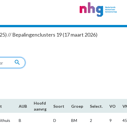
5) // Bepalingenclusters 19 (17 maart 2026)
search
Hoofd​
t
AUB
Soort
Groep
Select.
VO
V
aanvrg
ithuis
B
D
BM
2
9
45