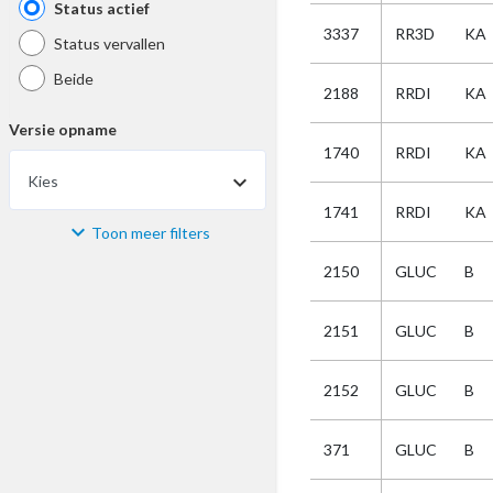
Status actief
3337
RR3D
KA
Status vervallen
Beide
2188
RRDI
KA
Versie opname
1740
RRDI
KA
Kies
1741
RRDI
KA
Toon meer filters
Materiaal
2150
GLUC
B
Kies
2151
GLUC
B
Bijzonderheid
2152
GLUC
B
Kies
371
GLUC
B
Selectie