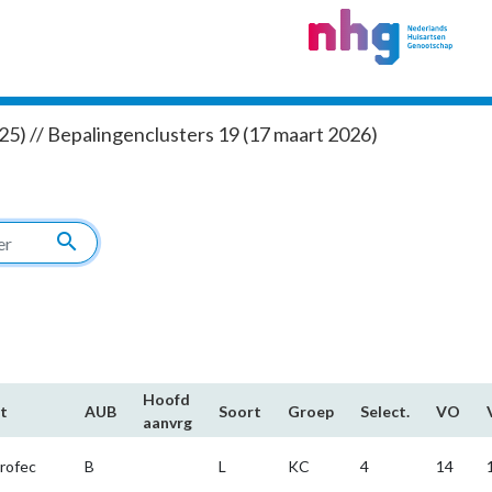
5) // Bepalingenclusters 19 (17 maart 2026)
search
Hoofd​
t
AUB
Soort
Groep
Select.
VO
aanvrg
profec
B
L
KC
4
14