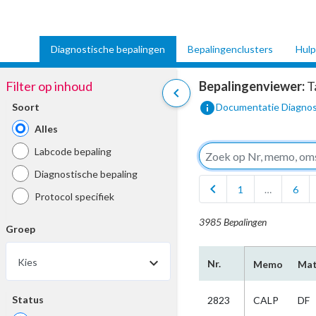
Diagnostische bepalingen
Bepalingenclusters
Hulp
Filter op inhoud
Bepalingenviewer:
T
chevron_left
info
Soort
Documentatie Diagnos
Alles
Labcode bepaling
Diagnostische bepaling
chevron_left
1
…
6
Protocol specifiek
3985 Bepalingen
Groep
Kies
Nr.
Memo
Mat
Status
2823
CALP
DF