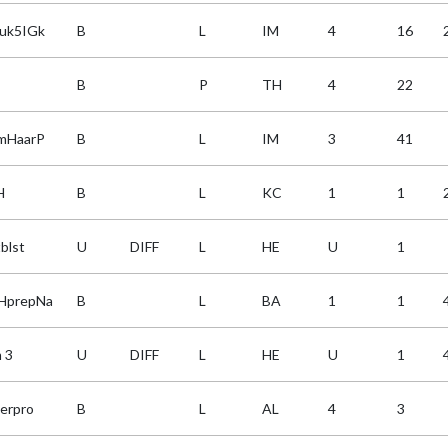
uk5IGk
B
L
IM
4
16
B
P
TH
4
22
mHaarP
B
L
IM
3
41
H
B
L
KC
1
1
blst
U
DIFF
L
HE
U
1
HprepNa
B
L
BA
1
1
 3
U
DIFF
L
HE
U
1
serpro
B
L
AL
4
3