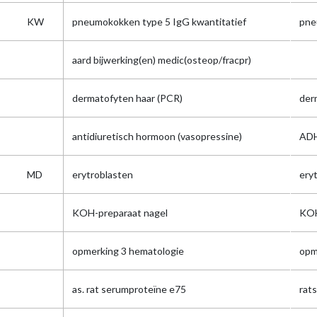
KW
pneumokokken type 5 IgG kwantitatief
pne
aard bijwerking(en) medic(osteop/fracpr)
dermatofyten haar (PCR)
der
antidiuretisch hormoon (vasopressine)
AD
MD
erytroblasten
eryt
KOH-preparaat nagel
KO
opmerking 3 hematologie
opm
as. rat serumproteïne e75
rat