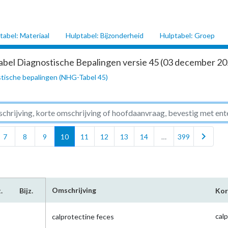
tabel: Materiaal
Hulptabel: Bijzonderheid
Hulptabel: Groep
abel Diagnostische Bepalingen versie 45 (03 december 202
tische bepalingen (NHG-Tabel 45)
chevron_right
7
8
9
10
11
12
13
14
…
399
Omschrijving
.
Bijz.
Kor
cal
calprotectine feces