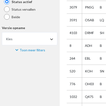
Status actief
3079
PN5G
B
Status vervallen
Beide
3591
OSAB
LQ
Versie opname
4103
DRMF
SH
Kies
8
ADH
B
Toon meer filters
Materiaal
264
EBL
B
Kies
520
KOH
SN
Bijzonderheid
776
OH03
B
Kies
1032
Q475
B
Selectie