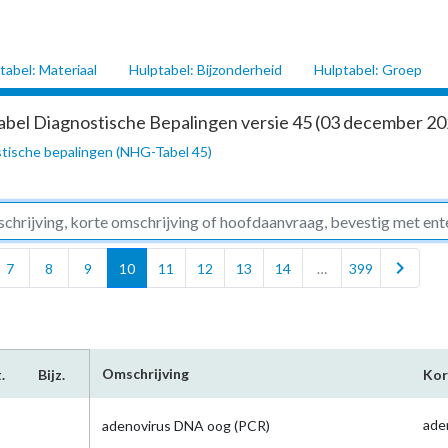
tabel: Materiaal
Hulptabel: Bijzonderheid
Hulptabel: Groep
abel Diagnostische Bepalingen versie 45 (03 december 202
tische bepalingen (NHG-Tabel 45)
chevron_right
7
8
9
10
11
12
13
14
…
399
Omschrijving
.
Bijz.
Kor
ade
adenovirus DNA oog (PCR)