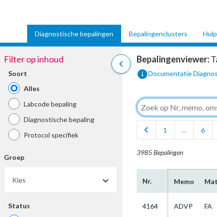
Diagnostische bepalingen
Bepalingenclusters
Hulp
Filter op inhoud
Bepalingenviewer:
T
chevron_left
info
Soort
Documentatie Diagnos
Alles
Labcode bepaling
Diagnostische bepaling
chevron_left
1
…
6
Protocol specifiek
3985 Bepalingen
Groep
arrow_drop_down
Kies
Nr.
Memo
Mat
Status
4164
ADVP
FA