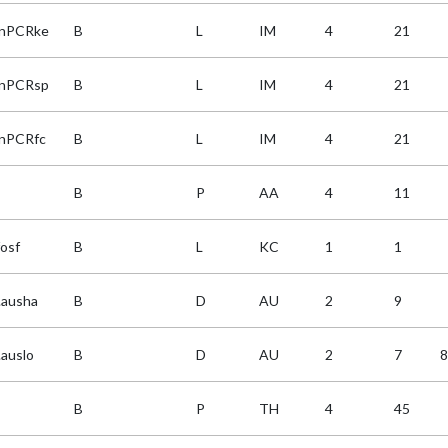
nPCRke
B
L
IM
4
21
nPCRsp
B
L
IM
4
21
nPCRfc
B
L
IM
4
21
B
P
AA
4
11
fosf
B
L
KC
1
1
.ausha
B
D
AU
2
9
.auslo
B
D
AU
2
7
8
B
P
TH
4
45