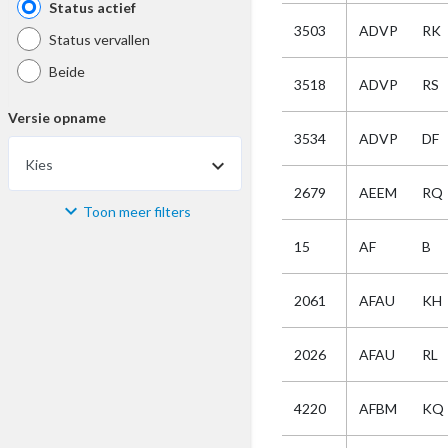
Status actief
3503
ADVP
RK
Status vervallen
Beide
3518
ADVP
RS
Versie opname
3534
ADVP
DF
Kies
2679
AEEM
RQ
Toon meer filters
Materiaal
15
AF
B
Kies
2061
AFAU
KH
Bijzonderheid
2026
AFAU
RL
Kies
4220
AFBM
KQ
Selectie