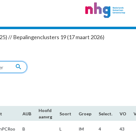
5) // Bepalingenclusters 19 (17 maart 2026)
search
Hoofd​
t
AUB
Soort
Groep
Select.
VO
aanvrg
nPCRoo
B
L
IM
4
43