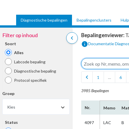
Diagnostische bepalingen
Bepalingenclusters
Hulp
Filter op inhoud
Bepalingenviewer:
T
chevron_left
info
Soort
Documentatie Diagnos
Alles
Labcode bepaling
Diagnostische bepaling
chevron_left
1
…
6
Protocol specifiek
3985 Bepalingen
Groep
Kies
Nr.
Memo
Mat
Status
4097
LAC
B