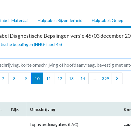
tabel: Materiaal
Hulptabel: Bijzonderheid
Hulptabel: Groep
abel Diagnostische Bepalingen versie 45 (03 december 202
tische bepalingen (NHG-Tabel 45)
chevron_right
7
8
9
10
11
12
13
14
…
399
Omschrijving
.
Bijz.
Kor
Lup
Lupus anticoagulans (LAC)