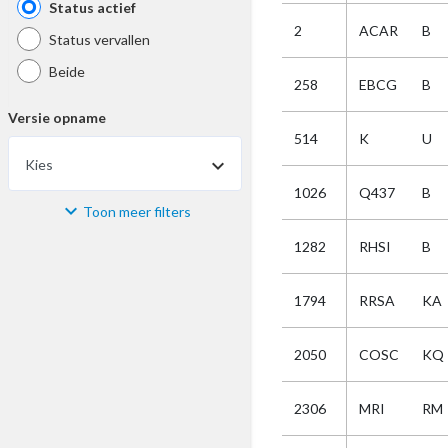
Status actief
2
ACAR
B
Status vervallen
Beide
258
EBCG
B
Versie opname
514
K
U
Kies
1026
Q437
B
Toon meer filters
Materiaal
1282
RHSI
B
Kies
1794
RRSA
KA
Bijzonderheid
2050
COSC
KQ
Kies
2306
MRI
RM
Selectie