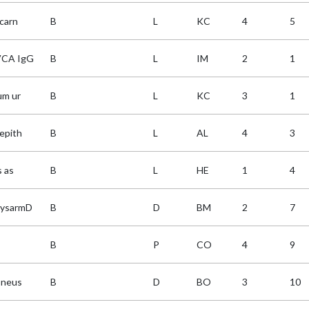
lcarn
B
L
KC
4
5
CA IgG
B
L
IM
2
1
um ur
B
L
KC
3
1
tepith
B
L
AL
4
3
s as
B
L
HE
1
4
ysarmD
B
D
BM
2
7
B
P
CO
4
9
neus
B
D
BO
3
10