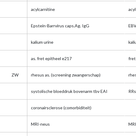
acylcarnitine
acy
Epstein-Barrvirus caps.Ag. IgG
EBV
kalium urine
kali
as. fret epitheel e217
fre
ZW
rhesus as. (screening zwangerschap)
rhe
systolische bloeddruk bovenarm tbv EAI
RRs
coronairsclerose (comorbiditeit)
MRI-neus
MRI