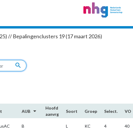
5) // Bepalingenclusters 19 (17 maart 2026)
search
Hoofd​
arrow_drop_down
t
AUB
Soort
Groep
Select.
VO
aanvrg
usAC
B
L
KC
4
40