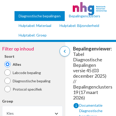
Diagnostische bepalingen
Bepalingenclusters
Hulptabel: Materiaal
Hulptabel: Bijzonderheid
Hulptabel: Groep
Filter op inhoud
Bepalingenviewer:
chevron_left
Tabel
Soort
Diagnostische
Alles
Bepalingen
versie 45 (03
Labcode bepaling
december 2025)
//
Diagnostische bepaling
Bepalingenclusters
Protocol specifiek
19 (17 maart
2026)
Groep
info
Documentatie
Diagnostische
Kies