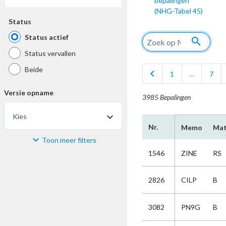
bepalingen
(NHG-Tabel 45)
Status
Status actief
search
Status vervallen
Beide
chevron_left
1
…
7
Versie opname
3985 Bepalingen
Kies
Nr.
Memo
Mat
Toon meer filters
Materiaal
1546
ZINE
RS
Kies
2826
CILP
B
Bijzonderheid
3082
PN9G
B
Kies