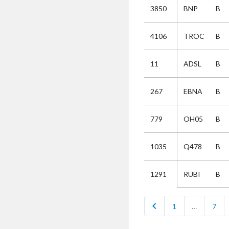
3850
BNP
B
Selectie
4106
TROC
B
Kies
11
ADSL
B
AUB
Alles
267
EBNA
B
Aanvraag
Uitslag
779
OH05
B
Beide
1035
Q478
B
RUBI
B
1291
chevron_left
1
…
7