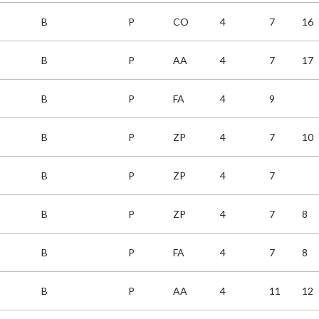
B
P
CO
4
7
16
B
P
AA
4
7
17
B
P
FA
4
9
B
P
ZP
4
7
10
B
P
ZP
4
7
B
P
ZP
4
7
8
B
P
FA
4
7
8
B
P
AA
4
11
12