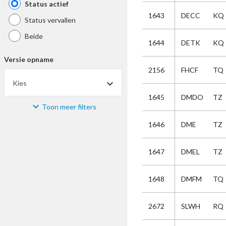
Status actief
1643
DECC
KQ
Status vervallen
Beide
1644
DETK
KQ
Versie opname
2156
FHCF
TQ
Kies
1645
DMDO
TZ
Toon meer filters
Materiaal
1646
DME
TZ
Kies
1647
DMEL
TZ
Bijzonderheid
1648
DMFM
TQ
Kies
2672
SLWH
RQ
Selectie