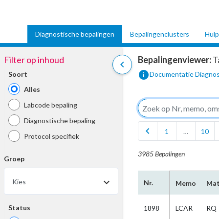
Diagnostische bepalingen
Bepalingenclusters
Hulp
Filter op inhoud
Bepalingenviewer:
T
chevron_left
info
Soort
Documentatie Diagnos
Alles
Labcode bepaling
Diagnostische bepaling
chevron_left
1
…
10
Protocol specifiek
3985 Bepalingen
Groep
Kies
Nr.
Memo
Mat
Status
1898
LCAR
RQ