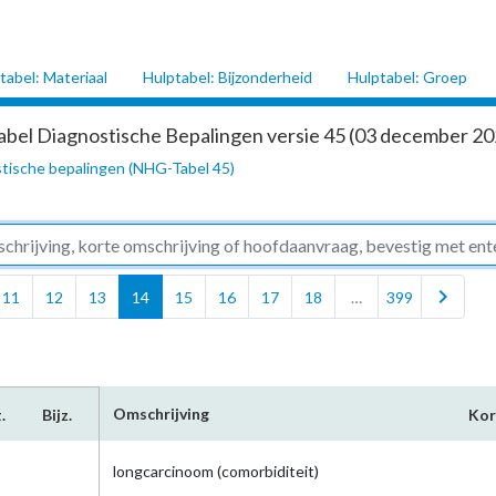
tabel: Materiaal
Hulptabel: Bijzonderheid
Hulptabel: Groep
abel Diagnostische Bepalingen versie 45 (03 december 202
tische bepalingen (NHG-Tabel 45)
chevron_right
11
12
13
14
15
16
17
18
…
399
Omschrijving
.
Bijz.
Ko
longcarcinoom (comorbiditeit)