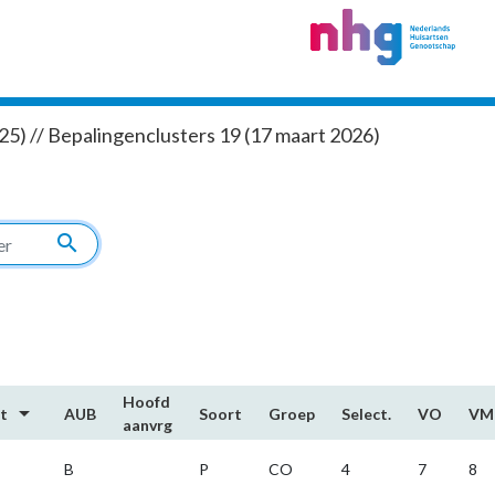
5) // Bepalingenclusters 19 (17 maart 2026)
search
Hoofd​
arrow_drop_down
rt
AUB
Soort
Groep
Select.
VO
VM
aanvrg
B
P
CO
4
7
8