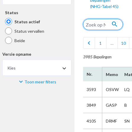
bepalingen
(NHG-Tabel 45)
Status
Status actief
search
Status vervallen
Beide
chevron_left
1
…
10
Versie opname
3985 Bepalingen
Kies
Nr.
Memo
Mat
Toon meer filters
Materiaal
3593
OSVW
LQ
Kies
3849
GASP
B
Bijzonderheid
4105
DRMF
SN
Kies