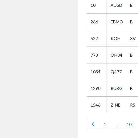
10
ADSD
B
Selectie
266
EBMO
B
Kies
522
KOH
XV
AUB
Alles
778
OH04
B
Aanvraag
Uitslag
1034
Q477
B
Beide
1290
RUBG
B
ZINE
RS
1546
chevron_left
1
…
10