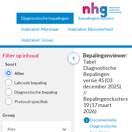
Diagnostische bepalingen
Bepalingenclusters
Hulptabel: Materiaal
Hulptabel: Bijzonderheid
Hulptabel: Groep
Filter op inhoud
Bepalingenviewer:
chevron_left
Tabel
Soort
Diagnostische
Alles
Bepalingen
versie 45 (03
Labcode bepaling
december 2025)
//
Diagnostische bepaling
Bepalingenclusters
Protocol specifiek
19 (17 maart
2026)
Groep
info
Documentatie
Diagnostische
Kies