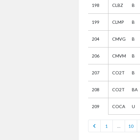
198
CLBZ
B
Selectie
199
CLMP
B
Kies
204
CMVG
B
AUB
Alles
206
CMVM
B
Aanvraag
Uitslag
207
CO2T
B
Beide
208
CO2T
BA
COCA
U
209
chevron_left
1
…
10