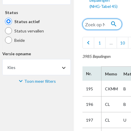
bepalingen
(NHG-Tabel 45)
Status
Status actief
search
Status vervallen
Beide
chevron_left
1
…
10
Versie opname
3985 Bepalingen
Kies
Nr.
Memo
Mat
Toon meer filters
Materiaal
195
CKMM
B
Kies
196
CL
B
Bijzonderheid
197
CL
U
Kies