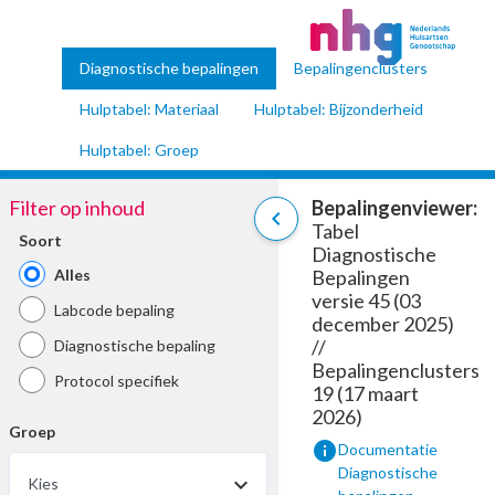
Diagnostische bepalingen
Bepalingenclusters
Hulptabel: Materiaal
Hulptabel: Bijzonderheid
Hulptabel: Groep
Filter op inhoud
Bepalingenviewer:
chevron_left
Tabel
Soort
Diagnostische
Alles
Bepalingen
versie 45 (03
Labcode bepaling
december 2025)
//
Diagnostische bepaling
Bepalingenclusters
Protocol specifiek
19 (17 maart
2026)
Groep
info
Documentatie
Diagnostische
Kies