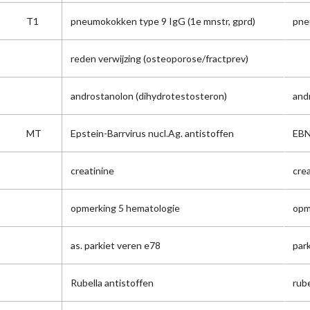
T1
pneumokokken type 9 IgG (1e mnstr, gprd)
pne
reden verwijzing (osteoporose/fractprev)
androstanolon (dihydrotestosteron)
and
MT
Epstein-Barrvirus nucl.Ag. antistoffen
EBN
creatinine
cre
opmerking 5 hematologie
opm
as. parkiet veren e78
par
Rubella antistoffen
rube