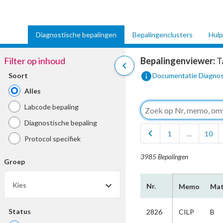
Diagnostische bepalingen
Bepalingenclusters
Hulp
Filter op inhoud
Bepalingenviewer:
T
chevron_left
info
Soort
Documentatie Diagnos
Alles
Labcode bepaling
Diagnostische bepaling
chevron_left
1
…
10
Protocol specifiek
3985 Bepalingen
Groep
Kies
Nr.
Memo
Mat
Status
2826
CILP
B