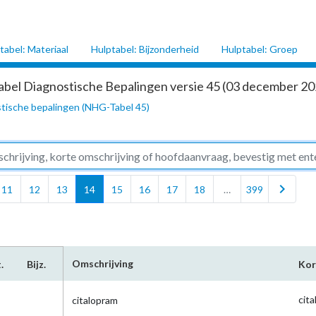
tabel: Materiaal
Hulptabel: Bijzonderheid
Hulptabel: Groep
abel Diagnostische Bepalingen versie 45 (03 december 202
tische bepalingen (NHG-Tabel 45)
chevron_right
11
12
13
14
15
16
17
18
…
399
Omschrijving
.
Bijz.
Kor
cita
citalopram