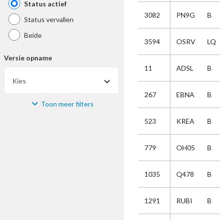
Status actief
3082
PN9G
B
Status vervallen
Beide
3594
OSRV
LQ
Versie opname
11
ADSL
B
Kies
267
EBNA
B
Toon meer filters
Materiaal
523
KREA
B
Kies
779
OH05
B
Bijzonderheid
1035
Q478
B
Kies
1291
RUBI
B
Selectie