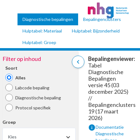
Diagnostische bepalingen
Bepalingenclusters
Hulptabel: Materiaal
Hulptabel: Bijzonderheid
Hulptabel: Groep
Filter op inhoud
Bepalingenviewer:
chevron_left
Tabel
Soort
Diagnostische
Alles
Bepalingen
versie 45 (03
Labcode bepaling
december 2025)
//
Diagnostische bepaling
Bepalingenclusters
Protocol specifiek
19 (17 maart
2026)
Groep
info
Documentatie
Diagnostische
Kies