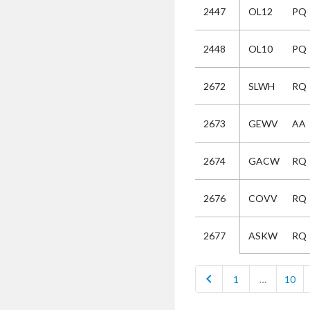
2447
OL12
PQ
Selectie
2448
OL10
PQ
Kies
2672
SLWH
RQ
AUB
Alles
2673
GEWV
AA
Aanvraag
Uitslag
2674
GACW
RQ
Beide
2676
COVV
RQ
ASKW
RQ
2677
chevron_left
1
…
10