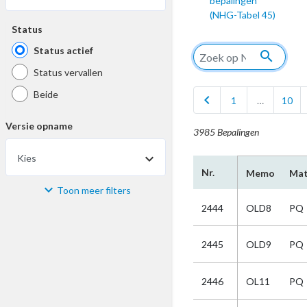
bepalingen
(NHG-Tabel 45)
Status
Status actief
search
Status vervallen
Beide
chevron_left
1
…
10
Versie opname
3985 Bepalingen
Kies
Nr.
Memo
Mat
Toon meer filters
Materiaal
2444
OLD8
PQ
Kies
2445
OLD9
PQ
Bijzonderheid
2446
OL11
PQ
Kies