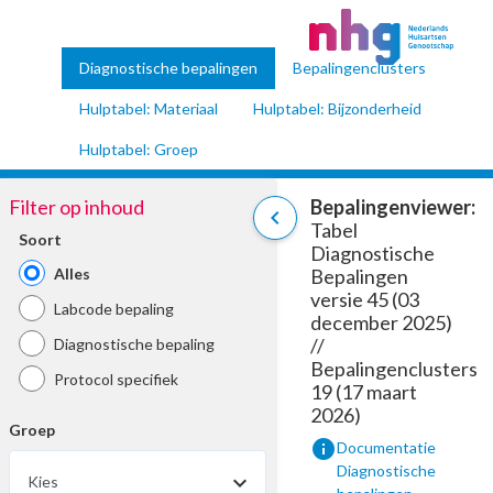
Diagnostische bepalingen
Bepalingenclusters
Hulptabel: Materiaal
Hulptabel: Bijzonderheid
Hulptabel: Groep
Filter op inhoud
Bepalingenviewer:
chevron_left
Tabel
Soort
Diagnostische
Alles
Bepalingen
versie 45 (03
Labcode bepaling
december 2025)
//
Diagnostische bepaling
Bepalingenclusters
Protocol specifiek
19 (17 maart
2026)
Groep
info
Documentatie
Diagnostische
Kies