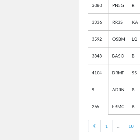
3080
PN5G
B
Selectie
3336
RR3S
KA
Kies
3592
OSBM
LQ
AUB
Alles
3848
BASO
B
Aanvraag
Uitslag
4104
DRMF
SS
Beide
9
ADRN
B
EBMC
B
265
chevron_left
1
…
10