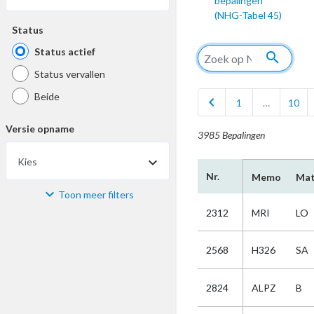
bepalingen
(NHG-Tabel 45)
Status
Status actief
search
Status vervallen
Beide
chevron_left
1
…
10
Versie opname
3985 Bepalingen
Kies
Nr.
Memo
Mat
Toon meer filters
Materiaal
2312
MRI
LO
Kies
2568
H326
SA
Bijzonderheid
2824
ALPZ
B
Kies