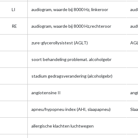
LI
audiogram, waarde bij 8000 Hz, linkeroor
aud
RE
audiogram, waarde bij 8000 Hz,rechteroor
aud
zure-glycerollysistest (AGLT)
AG
soort behandeling problemat. alcoholgebr
stadium gedragsverandering (alcoholgebr)
angiotensine II
ang
apneu/hypopneu index (AHI, slaapapneu)
Sla
allergische klachten luchtwegen