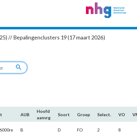
5) // Bepalingenclusters 19 (17 maart 2026)
search
Hoofd​
t
AUB
Soort
Groep
Select.
VO
V
aanvrg
6000re
B
D
FO
2
8