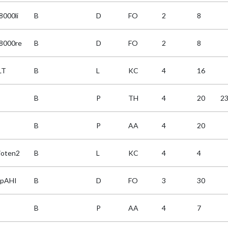
8000li
B
D
FO
2
8
8000re
B
D
FO
2
8
LT
B
L
KC
4
16
B
P
TH
4
20
2
B
P
AA
4
20
ioten2
B
L
KC
4
4
apAHI
B
D
FO
3
30
B
P
AA
4
7