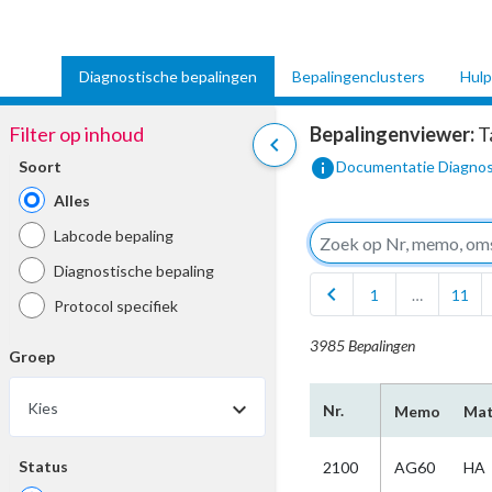
Diagnostische bepalingen
Bepalingenclusters
Hulp
Filter op inhoud
Bepalingenviewer:
T
chevron_left
info
Soort
Documentatie Diagnos
Alles
Labcode bepaling
Diagnostische bepaling
chevron_left
1
…
11
Protocol specifiek
3985 Bepalingen
Groep
arrow_drop_down
Kies
Nr.
Memo
Mat
Status
2100
AG60
HA