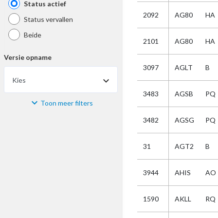
Status actief
2092
AG80
HA
Status vervallen
Beide
2101
AG80
HA
Versie opname
3097
AGLT
B
Kies
3483
AGSB
PQ
Toon meer filters
Materiaal
3482
AGSG
PQ
Kies
31
AGT2
B
Bijzonderheid
3944
AHIS
AO
Kies
1590
AKLL
RQ
Selectie