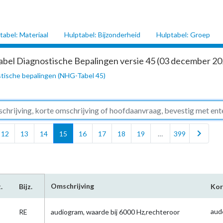
tabel: Materiaal
Hulptabel: Bijzonderheid
Hulptabel: Groep
abel Diagnostische Bepalingen versie 45 (03 december 202
tische bepalingen (NHG-Tabel 45)
chevron_right
12
13
14
15
16
17
18
19
…
399
Omschrijving
.
Bijz.
Kor
aud
RE
audiogram, waarde bij 6000 Hz,rechteroor