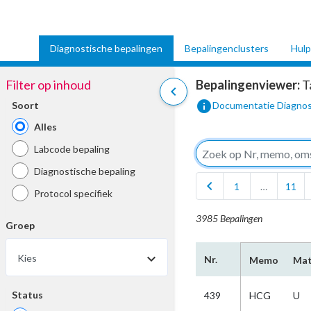
Diagnostische bepalingen
Bepalingenclusters
Hulp
Filter op inhoud
Bepalingenviewer:
T
chevron_left
info
Soort
Documentatie Diagnos
Alles
Labcode bepaling
Diagnostische bepaling
chevron_left
1
…
11
Protocol specifiek
3985 Bepalingen
Groep
Kies
Nr.
Memo
Mat
Status
439
HCG
U