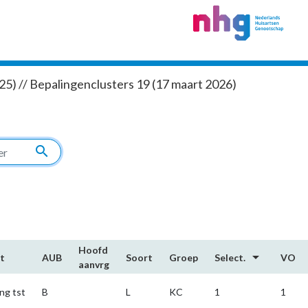
5) // Bepalingenclusters 19 (17 maart 2026)
search
Hoofd​
arrow_drop_down
t
AUB
Soort
Groep
Select.
VO
aanvrg
ng tst
B
L
KC
1
1