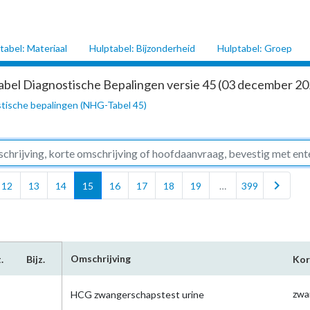
tabel: Materiaal
Hulptabel: Bijzonderheid
Hulptabel: Groep
abel Diagnostische Bepalingen versie 45 (03 december 202
tische bepalingen (NHG-Tabel 45)
chevron_right
12
13
14
15
16
17
18
19
…
399
Omschrijving
.
Bijz.
Kor
zwa
HCG zwangerschapstest urine