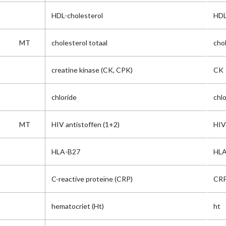
HDL-cholesterol
HDL
MT
cholesterol totaal
cho
creatine kinase (CK, CPK)
CK
chloride
chlo
MT
HIV antistoffen (1+2)
HIV
HLA-B27
HL
C-reactive proteïne (CRP)
CR
hematocriet (Ht)
ht