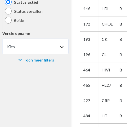
Status actief
446
HDL
B
Status vervallen
Beide
192
CHOL
B
Versie opname
193
CK
B
Kies
196
CL
B
Toon meer filters
Materiaal
464
HIVI
B
Kies
465
HL27
B
Bijzonderheid
227
CRP
B
Kies
484
HT
B
Selectie