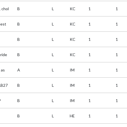
 chol
B
L
KC
1
1
lest
B
L
KC
1
1
B
L
KC
1
1
ride
B
L
KC
1
1
 as
A
L
IM
1
1
AB27
B
L
IM
1
1
P
B
L
IM
1
1
B
L
HE
1
1