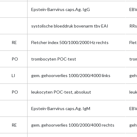
Epstein-Barrvirus caps.Ag. IgG
EBV
systolische bloeddruk bovenarm tbv EAI
RRs
RE
Fletcher index 500/1000/2000 Hz rechts
Flet
PO
trombocyten POC-test
tr
LI
gem. gehoorverlies 1000/2000/4000 links
gehv
PO
leukocyten POC-test, absoluut
leu
Epstein-Barrvirus caps.Ag. IgM
EBV
RE
gem. gehoorverlies 1000/2000/4000 rechts
geh