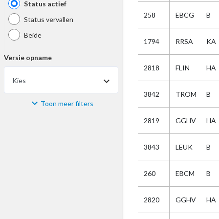
Status actief
258
EBCG
B
Status vervallen
Beide
1794
RRSA
KA
Versie opname
2818
FLIN
HA
Kies
3842
TROM
B
Toon meer filters
Materiaal
2819
GGHV
HA
Kies
3843
LEUK
B
Bijzonderheid
260
EBCM
B
Kies
2820
GGHV
HA
Selectie