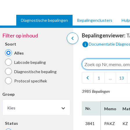
Diagnostische bepalingen
Bepalingenclusters
Hulp
Filter op inhoud
Bepalingenviewer:
T
chevron_left
info
Soort
Documentatie Diagnos
Alles
Labcode bepaling
Diagnostische bepaling
chevron_left
1
…
13
Protocol specifiek
3985 Bepalingen
Groep
Kies
Nr.
Memo
Mat
Status
3841
PAKZ
KZ