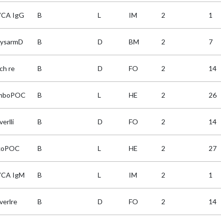
CA IgG
B
L
IM
2
1
ysarmD
B
D
BM
2
7
ch re
B
D
FO
2
14
omboPOC
B
L
HE
2
26
erlli
B
D
FO
2
14
koPOC
B
L
HE
2
27
CA IgM
B
L
IM
2
1
verlre
B
D
FO
2
14