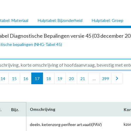
tabel: Materiaal
Hulptabel: Bijzonderheid
Hulptabel: Groep
abel Diagnostische Bepalingen versie 45 (03 december 202
tische bepalingen (NHG-Tabel 45)
chevron_right
14
15
16
17
18
19
20
21
…
399
Omschrijving
.
Bijz.
Kor
kzo
deeln. ketenzorg perifeer art.vaatl(PAV)