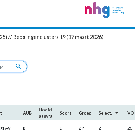
5) // Bepalingenclusters 19 (17 maart 2026)
search
Hoofd​
arrow_drop_down
t
AUB
Soort
Groep
Select.
VO
aanvrg
rgPAV
B
D
ZP
2
26