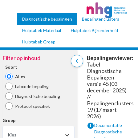
Diagnostische bepalingen
Bepalingenclusters
Hulptabel: Materiaal
Hulptabel: Bijzonderheid
Hulptabel: Groep
Filter op inhoud
Bepalingenviewer:
chevron_left
Tabel
Soort
Diagnostische
Alles
Bepalingen
versie 45 (03
Labcode bepaling
december 2025)
//
Diagnostische bepaling
Bepalingenclusters
Protocol specifiek
19 (17 maart
2026)
Groep
info
Documentatie
Diagnostische
Kies