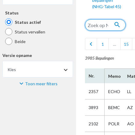
bepalingen
(NHG-Tabel 45)
Status
Status actief
search
Status vervallen
Beide
chevron_left
1
…
15
Versie opname
3985 Bepalingen
Kies
Nr.
Memo
Mat
Toon meer filters
Materiaal
2357
ECHO
LL
Kies
3893
BEMC
AZ
Bijzonderheid
2102
POLR
AO
Kies