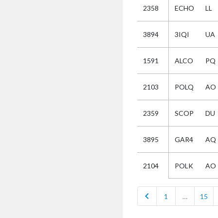
2358
ECHO
LL
Selectie
3894
3IQI
UA
Kies
1591
ALCO
PQ
AUB
Alles
2103
POLQ
AO
Aanvraag
Uitslag
2359
SCOP
DU
Beide
3895
GAR4
AQ
POLK
AO
2104
chevron_left
1
…
15