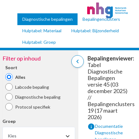
Diagnostische bepalingen
Bepalingenclusters
Hulptabel: Materiaal
Hulptabel: Bijzonderheid
Hulptabel: Groep
Filter op inhoud
Bepalingenviewer:
chevron_left
Tabel
Soort
Diagnostische
Alles
Bepalingen
versie 45 (03
Labcode bepaling
december 2025)
//
Diagnostische bepaling
Bepalingenclusters
Protocol specifiek
19 (17 maart
2026)
Groep
info
Documentatie
Diagnostische
Kies