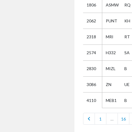
1806
ASMW
RQ
Selectie
2062
PUNT
KH
Kies
2318
MRI
RT
AUB
Alles
2574
H332
SA
Aanvraag
Uitslag
2830
MIZL
B
Beide
3086
ZN
UE
MEB1
B
4110
chevron_left
1
…
16