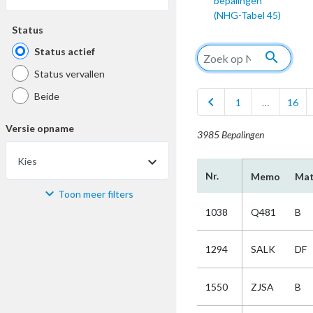
bepalingen
(NHG-Tabel 45)
Status
Status actief
search
Status vervallen
Beide
chevron_left
1
…
16
Versie opname
3985 Bepalingen
Kies
Nr.
Memo
Mat
Toon meer filters
Materiaal
1038
Q481
B
Kies
1294
SALK
DF
Bijzonderheid
1550
ZJSA
B
Kies