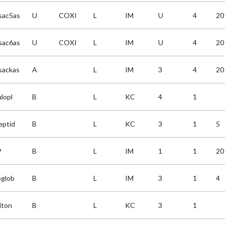
sac5as
U
COXI
L
IM
U
4
20
sac6as
U
COXI
L
IM
U
4
20
sackas
A
L
IM
3
4
20
lopl
B
L
KC
4
1
eptid
B
L
KC
3
1
5
P
B
L
IM
1
1
20
oglob
B
L
IM
3
1
4
iton
B
L
KC
3
1