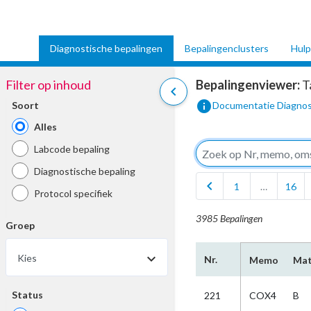
Diagnostische bepalingen
Bepalingenclusters
Hulp
Filter op inhoud
Bepalingenviewer:
T
chevron_left
info
Soort
Documentatie Diagnos
Alles
Labcode bepaling
Diagnostische bepaling
chevron_left
1
…
16
Protocol specifiek
3985 Bepalingen
Groep
Kies
Nr.
Memo
Mat
Status
221
COX4
B