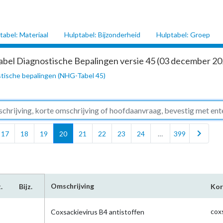
tabel: Materiaal
Hulptabel: Bijzonderheid
Hulptabel: Groep
abel Diagnostische Bepalingen versie 45 (03 december 202
tische bepalingen (NHG-Tabel 45)
chevron_right
17
18
19
20
21
22
23
24
…
399
Omschrijving
.
Bijz.
Kor
cox
Coxsackievirus B4 antistoffen