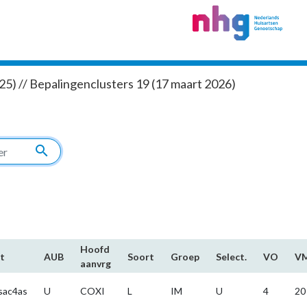
5) // Bepalingenclusters 19 (17 maart 2026)
search
Hoofd​
t
AUB
Soort
Groep
Select.
VO
V
aanvrg
sac4as
U
COXI
L
IM
U
4
20