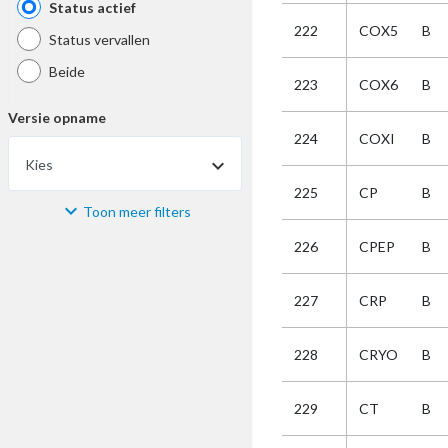
Status actief
222
COX5
B
Status vervallen
Beide
223
COX6
B
Versie opname
224
COXI
B
Kies
225
CP
B
Toon meer filters
Materiaal
226
CPEP
B
Kies
227
CRP
B
Bijzonderheid
228
CRYO
B
Kies
229
CT
B
Selectie