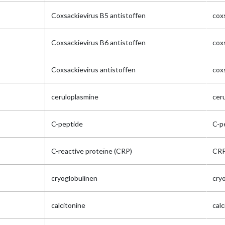
Coxsackievirus B5 antistoffen
cox
Coxsackievirus B6 antistoffen
cox
Coxsackievirus antistoffen
cox
ceruloplasmine
ceru
C-peptide
C-p
C-reactive proteïne (CRP)
CR
cryoglobulinen
cry
calcitonine
calc