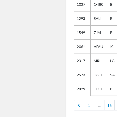
1037
Q480
B
Selectie
1293
SALI
B
Kies
1549
ZJMH
B
AUB
Alles
2061
AFAU
KH
Aanvraag
Uitslag
2317
MRI
LG
Beide
2573
H331
SA
LTCT
B
2829
chevron_left
1
…
16