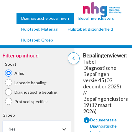
Diagnostische bepalingen
Bepalingenclusters
Hulptabel: Materiaal
Hulptabel: Bijzonderheid
Hulptabel: Groep
Filter op inhoud
Bepalingenviewer:
chevron_left
Tabel
Soort
Diagnostische
Alles
Bepalingen
versie 45 (03
Labcode bepaling
december 2025)
//
Diagnostische bepaling
Bepalingenclusters
Protocol specifiek
19 (17 maart
2026)
Groep
info
Documentatie
Diagnostische
Kies