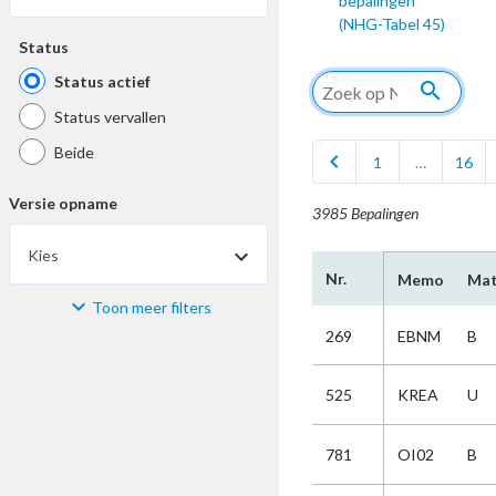
bepalingen
(NHG-Tabel 45)
Status
Status actief
search
Status vervallen
Beide
chevron_left
1
…
16
Versie opname
3985 Bepalingen
Kies
Nr.
Memo
Mat
Toon meer filters
Materiaal
269
EBNM
B
Kies
525
KREA
U
Bijzonderheid
781
OI02
B
Kies