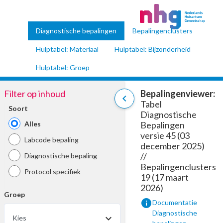
Diagnostische bepalingen
Bepalingenclusters
Hulptabel: Materiaal
Hulptabel: Bijzonderheid
Hulptabel: Groep
Filter op inhoud
Bepalingenviewer:
chevron_left
Tabel
Soort
Diagnostische
Alles
Bepalingen
versie 45 (03
Labcode bepaling
december 2025)
//
Diagnostische bepaling
Bepalingenclusters
Protocol specifiek
19 (17 maart
2026)
Groep
info
Documentatie
Diagnostische
Kies