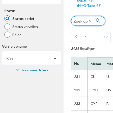
bepalingen
(NHG-Tabel 45)
Status
Status actief
search
Status vervallen
Beide
chevron_left
1
…
17
Versie opname
3985 Bepalingen
Kies
Nr.
Memo
Mat
Toon meer filters
Materiaal
231
CU
U
Kies
232
CYLI
US
Bijzonderheid
233
CYPI
B
Kies