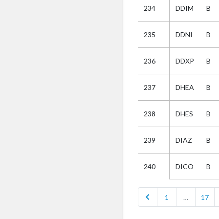
234
DDIM
B
Selectie
235
DDNI
B
Kies
236
DDXP
B
AUB
Alles
237
DHEA
B
Aanvraag
Uitslag
238
DHES
B
Beide
239
DIAZ
B
DICO
B
240
chevron_left
1
…
17