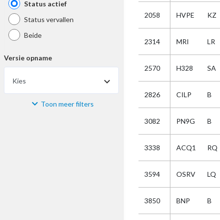
Status actief
2058
HVPE
KZ
Status vervallen
Beide
2314
MRI
LR
Versie opname
2570
H328
SA
Kies
2826
CILP
B
Toon meer filters
Materiaal
3082
PN9G
B
Kies
3338
ACQ1
RQ
Bijzonderheid
3594
OSRV
LQ
Kies
3850
BNP
B
Selectie