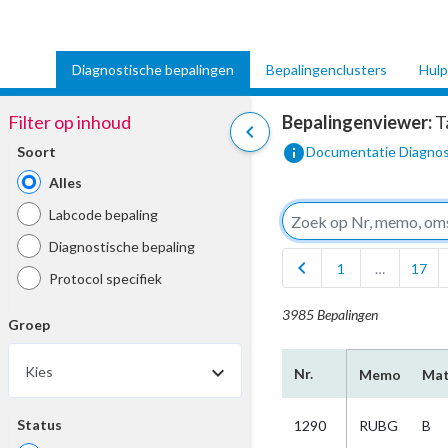
Diagnostische bepalingen
Bepalingenclusters
Hulp
Filter op inhoud
Bepalingenviewer:
T
chevron_left
info
Soort
Documentatie Diagnos
Alles
Labcode bepaling
Diagnostische bepaling
chevron_left
1
…
17
Protocol specifiek
3985 Bepalingen
Groep
Kies
Nr.
Memo
Mat
Status
1290
RUBG
B