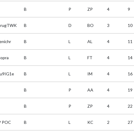
B
P
ZP
4
9
IrugTWK
B
D
BO
3
10
enichr
B
L
AL
4
11
lopra
B
L
FT
4
14
u9IG1e
B
L
IM
4
16
B
P
AA
4
19
B
P
ZP
4
22
P POC
B
L
KC
2
27