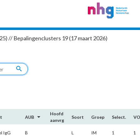
5) // Bepalingenclusters 19 (17 maart 2026)
search
Hoofd​
arrow_drop_down
t
AUB
Soort
Groep
Select.
V
aanvrg
el IgG
B
L
IM
1
1