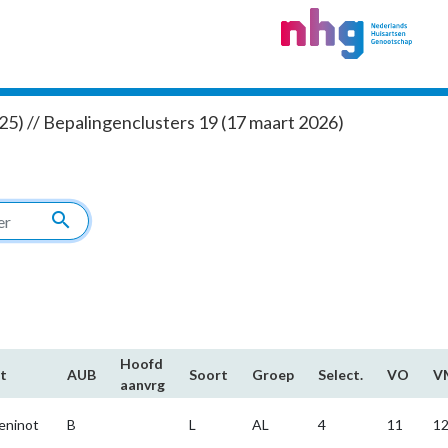
5) // Bepalingenclusters 19 (17 maart 2026)
search
Hoofd​
t
AUB
Soort
Groep
Select.
VO
V
aanvrg
eninot
B
L
AL
4
11
1