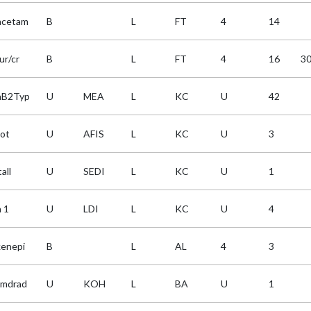
acetam
B
L
FT
4
14
ur/cr
B
L
FT
4
16
3
aB2Typ
U
MEA
L
KC
U
42
ot
U
AFIS
L
KC
U
3
tall
U
SEDI
L
KC
U
1
 1
U
LDI
L
KC
U
4
kenepi
B
L
AL
4
3
imdrad
U
KOH
L
BA
U
1