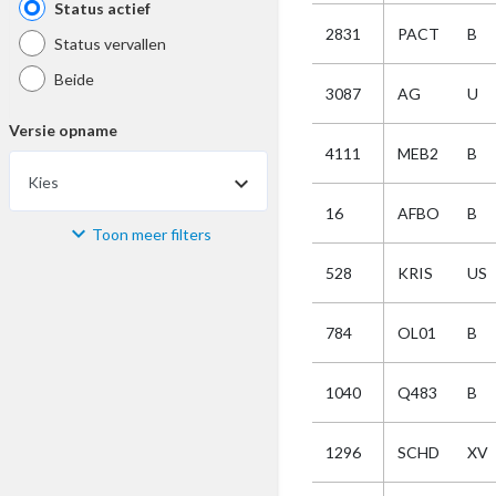
Status actief
2831
PACT
B
Status vervallen
Beide
3087
AG
U
Versie opname
4111
MEB2
B
Kies
16
AFBO
B
Toon meer filters
Materiaal
528
KRIS
US
Kies
784
OL01
B
Bijzonderheid
1040
Q483
B
Kies
1296
SCHD
XV
Selectie