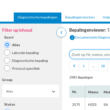
Diagnostische bepalingen
Bepalingenclusters
Hulp
Filter op inhoud
Bepalingenviewer:
T
chevron_left
info
Soort
Documentatie Diagnos
Alles
Labcode bepaling
Diagnostische bepaling
chevron_left
1
…
18
Protocol specifiek
3985 Bepalingen
Groep
Kies
Nr.
Memo
Mat
Status
2575
H333
SA