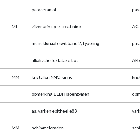
paracetamol
par
MI
zilver urine per creatinine
AG 
monoklonaal eiwit band 2, typering
par
alkalische fosfatase bot
AFb
MM
kristallen NNO, urine
kris
opmerking 1 LDH isoenzymen
opm
as. varken epitheel e83
var
MM
schimmeldraden
sch