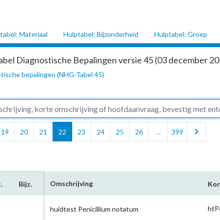
tabel: Materiaal
Hulptabel: Bijzonderheid
Hulptabel: Groep
abel Diagnostische Bepalingen versie 45 (03 december 202
tische bepalingen (NHG-Tabel 45)
chevron_right
19
20
21
22
23
24
25
26
…
399
Omschrijving
.
Bijz.
Kor
htP
huidtest Penicillium notatum