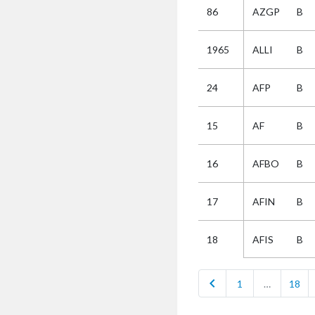
86
AZGP
B
Selectie
1965
ALLI
B
Kies
24
AFP
B
AUB
Alles
15
AF
B
Aanvraag
Uitslag
16
AFBO
B
Beide
17
AFIN
B
AFIS
B
18
chevron_left
1
…
18