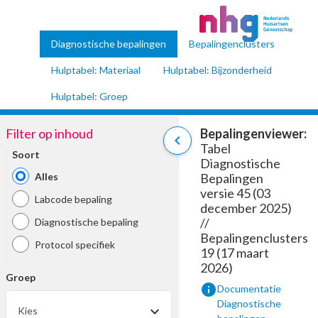
Diagnostische bepalingen
Bepalingenclusters
Hulptabel: Materiaal
Hulptabel: Bijzonderheid
Hulptabel: Groep
Filter op inhoud
Bepalingenviewer:
chevron_left
Tabel
Soort
Diagnostische
Alles
Bepalingen
versie 45 (03
Labcode bepaling
december 2025)
//
Diagnostische bepaling
Bepalingenclusters
Protocol specifiek
19 (17 maart
2026)
Groep
info
Documentatie
Diagnostische
Kies