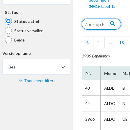
bepalingen
(NHG-Tabel 45)
Status
Status actief
search
Status vervallen
Beide
chevron_left
1
…
18
Versie opname
3985 Bepalingen
Kies
Nr.
Memo
Mat
Toon meer filters
Materiaal
43
ALDL
B
Kies
44
ALDO
B
Bijzonderheid
2966
ALDO
UE
Kies