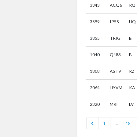
3343
ACQ6
RQ
Selectie
3599
IPS5
UQ
Kies
3855
TRIG
B
AUB
Alles
1040
Q483
B
Aanvraag
Uitslag
1808
ASTV
RZ
Beide
2064
HYVM
KA
MRI
LV
2320
chevron_left
1
…
18