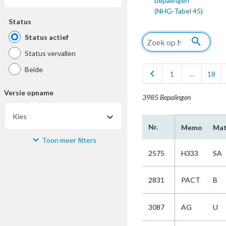
bepalingen
(NHG-Tabel 45)
Status
Status actief
search
Status vervallen
Beide
chevron_left
1
…
18
Versie opname
3985 Bepalingen
Kies
Nr.
Memo
Mat
Toon meer filters
Materiaal
2575
H333
SA
Kies
2831
PACT
B
Bijzonderheid
3087
AG
U
Kies