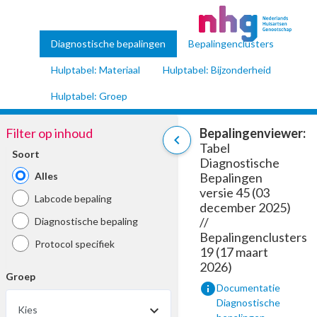
Diagnostische bepalingen
Bepalingenclusters
Hulptabel: Materiaal
Hulptabel: Bijzonderheid
Hulptabel: Groep
Filter op inhoud
Bepalingenviewer:
chevron_left
Tabel
Soort
Diagnostische
Alles
Bepalingen
versie 45 (03
Labcode bepaling
december 2025)
//
Diagnostische bepaling
Bepalingenclusters
Protocol specifiek
19 (17 maart
2026)
Groep
info
Documentatie
Diagnostische
Kies