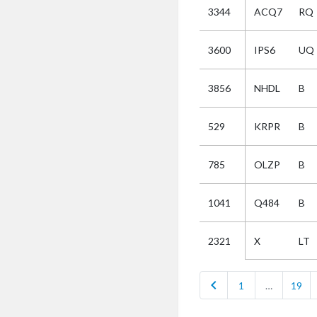
3344
ACQ7
RQ
Selectie
3600
IPS6
UQ
Kies
3856
NHDL
B
AUB
Alles
529
KRPR
B
Aanvraag
Uitslag
785
OLZP
B
Beide
1041
Q484
B
X
LT
2321
chevron_left
1
…
19