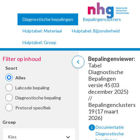
Diagnostische bepalingen
Bepalingenclusters
Hulptabel: Materiaal
Hulptabel: Bijzonderheid
Hulptabel: Groep
Filter op inhoud
Bepalingenviewer:
chevron_left
Tabel
Soort
Diagnostische
Alles
Bepalingen
versie 45 (03
Labcode bepaling
december 2025)
//
Diagnostische bepaling
Bepalingenclusters
Protocol specifiek
19 (17 maart
2026)
Groep
info
Documentatie
Diagnostische
Kies