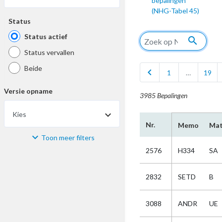
bepalingen
(NHG-Tabel 45)
Status
Status actief
search
Status vervallen
Beide
chevron_left
1
…
19
Versie opname
3985 Bepalingen
Kies
Nr.
Memo
Mat
Toon meer filters
Materiaal
2576
H334
SA
Kies
2832
SETD
B
Bijzonderheid
3088
ANDR
UE
Kies