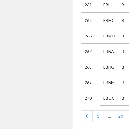
264
EBL
B
Selectie
265
EBMC
B
Kies
266
EBMO
B
AUB
Alles
267
EBNA
B
Aanvraag
Uitslag
268
EBNG
B
Beide
269
EBNM
B
EBOC
B
270
chevron_left
1
…
20