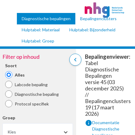
Diagnostische bepalingen
Bepalingenclusters
Hulptabel: Materiaal
Hulptabel: Bijzonderheid
Hulptabel: Groep
Filter op inhoud
Bepalingenviewer:
chevron_left
Tabel
Soort
Diagnostische
Alles
Bepalingen
versie 45 (03
Labcode bepaling
december 2025)
//
Diagnostische bepaling
Bepalingenclusters
Protocol specifiek
19 (17 maart
2026)
Groep
info
Documentatie
Diagnostische
Kies