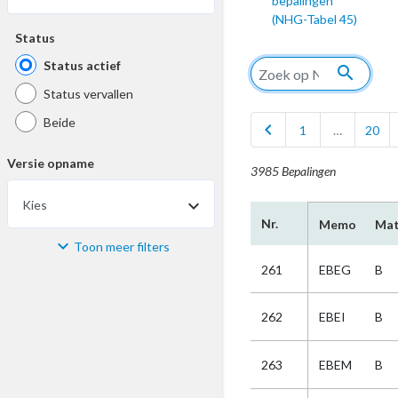
bepalingen
(NHG-Tabel 45)
Status
Status actief
search
Status vervallen
Beide
chevron_left
1
…
20
Versie opname
3985 Bepalingen
Kies
Nr.
Memo
Mat
Toon meer filters
Materiaal
261
EBEG
B
Kies
262
EBEI
B
Bijzonderheid
263
EBEM
B
Kies