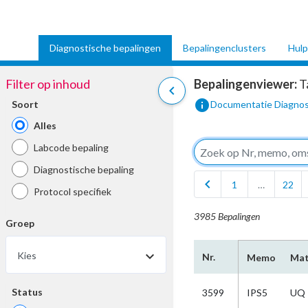
Diagnostische bepalingen
Bepalingenclusters
Hulp
Filter op inhoud
Bepalingenviewer:
T
chevron_left
info
Soort
Documentatie Diagnos
Alles
Labcode bepaling
Diagnostische bepaling
chevron_left
1
…
22
Protocol specifiek
3985 Bepalingen
Groep
Kies
Nr.
Memo
Mat
Status
3599
IPS5
UQ