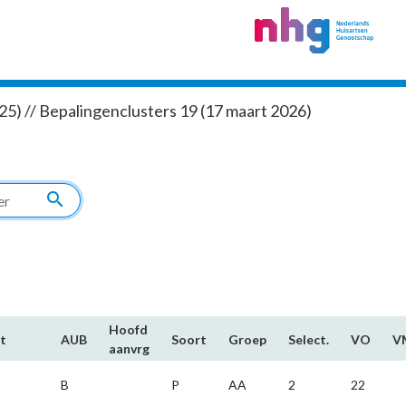
5) // Bepalingenclusters 19 (17 maart 2026)
search
Hoofd​
t
AUB
Soort
Groep
Select.
VO
V
aanvrg
B
P
AA
2
22