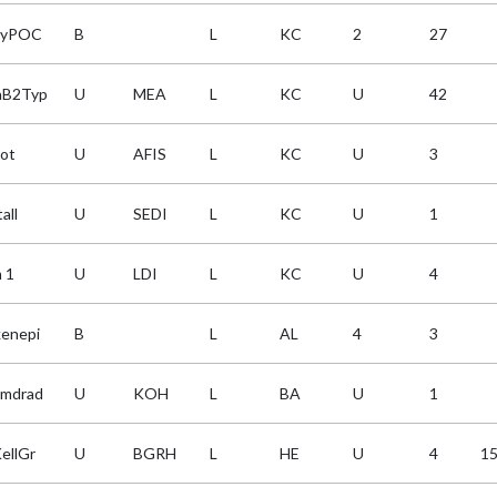
glyPOC
B
L
KC
2
27
aB2Typ
U
MEA
L
KC
U
42
ot
U
AFIS
L
KC
U
3
tall
U
SEDI
L
KC
U
1
 1
U
LDI
L
KC
U
4
kenepi
B
L
AL
4
3
imdrad
U
KOH
L
BA
U
1
KellGr
U
BGRH
L
HE
U
4
1