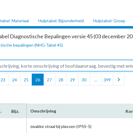
tabel: Materiaal
Hulptabel: Bijzonderheid
Hulptabel: Groep
abel Diagnostische Bepalingen versie 45 (03 december 202
tische bepalingen (NHG-Tabel 45)
chevron_right
23
24
25
26
27
28
29
30
…
399
Omschrijving
.
Bijz.
Kor
zwakke straal bij plassen (IPSS-5)