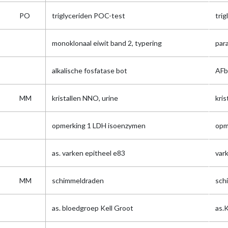
PO
triglyceriden POC-test
tri
monoklonaal eiwit band 2, typering
par
alkalische fosfatase bot
AFb
MM
kristallen NNO, urine
kris
opmerking 1 LDH isoenzymen
opm
as. varken epitheel e83
var
MM
schimmeldraden
sch
as. bloedgroep Kell Groot
as.