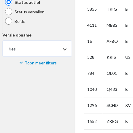
Status actief
3855
TRIG
B
Status vervallen
Beide
4111
MEB2
B
Versie opname
16
AFBO
B
Kies
528
KRIS
US
Toon meer filters
Materiaal
784
OL01
B
Kies
1040
Q483
B
Bijzonderheid
1296
SCHD
XV
Kies
1552
ZKEG
B
Selectie