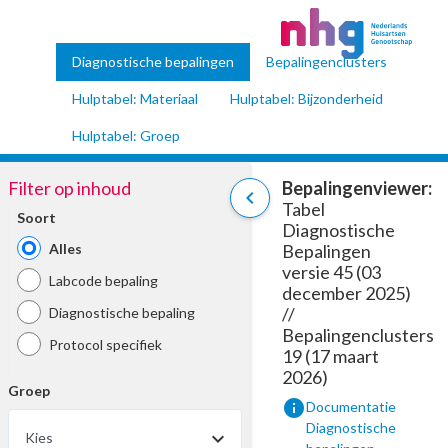
Diagnostische bepalingen
Bepalingenclusters
Hulptabel: Materiaal
Hulptabel: Bijzonderheid
Hulptabel: Groep
Filter op inhoud
Bepalingenviewer:
chevron_left
Tabel
Soort
Diagnostische
Alles
Bepalingen
versie 45 (03
Labcode bepaling
december 2025)
//
Diagnostische bepaling
Bepalingenclusters
Protocol specifiek
19 (17 maart
2026)
Groep
info
Documentatie
Diagnostische
Kies