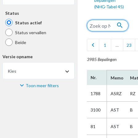
bepalingen
(NHG-Tabel 45)
Status
Status actief
search
Status vervallen
Beide
chevron_left
1
…
23
Versie opname
3985 Bepalingen
Kies
arrow_drop_down
Nr.
Memo
Mat
Toon meer filters
Materiaal
1788
ASRZ
RZ
Kies
3100
AST
B
Bijzonderheid
81
AST
B
Kies