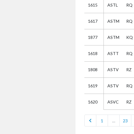
1615
ASTL
RQ
Selectie
1617
ASTM
RQ
Kies
1877
ASTM
KQ
AUB
Alles
1618
ASTT
RQ
Aanvraag
Uitslag
1808
ASTV
RZ
Beide
1619
ASTV
RQ
ASVC
RZ
1620
chevron_left
1
…
23