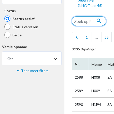
bepalingen
(NHG-Tabel 45)
Status
Status actief
search
Status vervallen
Beide
chevron_left
1
…
25
Versie opname
3985 Bepalingen
Kies
Nr.
Memo
Mat
Toon meer filters
Materiaal
2588
H008
SA
Kies
2589
H009
SA
Bijzonderheid
2590
HM94
SA
Kies