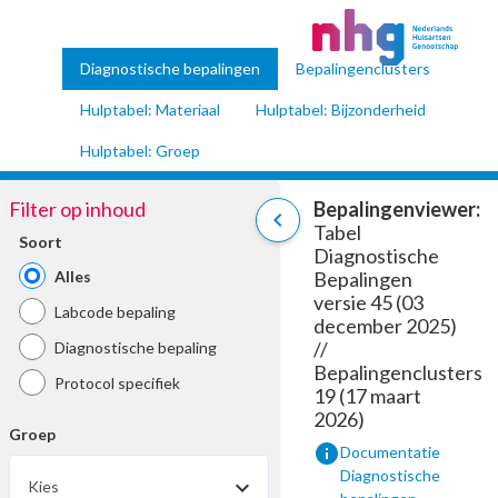
Diagnostische bepalingen
Bepalingenclusters
Hulptabel: Materiaal
Hulptabel: Bijzonderheid
Hulptabel: Groep
Filter op inhoud
Bepalingenviewer:
chevron_left
Tabel
Soort
Diagnostische
Alles
Bepalingen
versie 45 (03
Labcode bepaling
december 2025)
//
Diagnostische bepaling
Bepalingenclusters
Protocol specifiek
19 (17 maart
2026)
Groep
info
Documentatie
Diagnostische
Kies