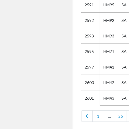
2591
HM95
SA
Selectie
2592
HM92
SA
Kies
2593
HM93
SA
AUB
Alles
2595
HM71
SA
Aanvraag
Uitslag
2597
HM41
SA
Beide
2600
HM42
SA
HM43
SA
2601
chevron_left
1
…
25