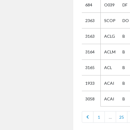
684
O039
DF
Selectie
2363
SCOP
DO
Kies
3163
ACLG
B
AUB
Alles
3164
ACLM
B
Aanvraag
Uitslag
3165
ACL
B
Beide
1933
ACAI
B
ACAI
B
3058
chevron_left
1
…
25