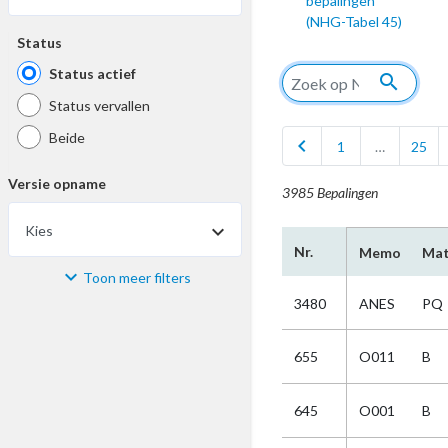
bepalingen
(NHG-Tabel 45)
Status
Status actief
search
Status vervallen
Beide
chevron_left
1
…
25
Versie opname
3985 Bepalingen
Kies
Nr.
Memo
Mat
Toon meer filters
Materiaal
3480
ANES
PQ
Kies
655
O011
B
Bijzonderheid
645
O001
B
Kies