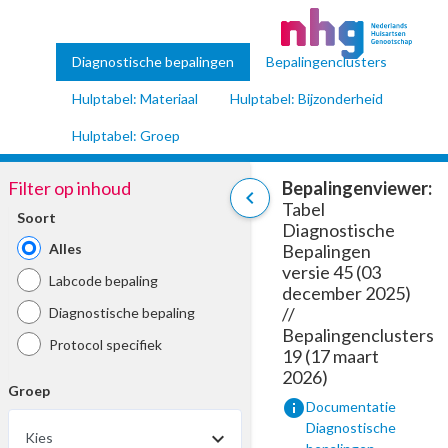
Diagnostische bepalingen
Bepalingenclusters
Hulptabel: Materiaal
Hulptabel: Bijzonderheid
Hulptabel: Groep
Filter op inhoud
Bepalingenviewer:
chevron_left
Tabel
Soort
Diagnostische
Alles
Bepalingen
versie 45 (03
Labcode bepaling
december 2025)
//
Diagnostische bepaling
Bepalingenclusters
Protocol specifiek
19 (17 maart
2026)
Groep
info
Documentatie
Diagnostische
Kies