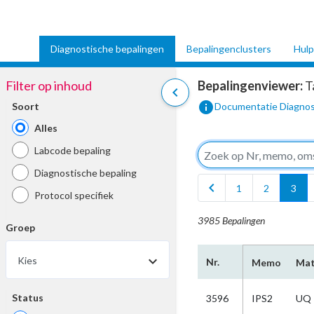
Diagnostische bepalingen
Bepalingenclusters
Hulp
Filter op inhoud
Bepalingenviewer:
T
chevron_left
info
Soort
Documentatie Diagnos
Alles
Labcode bepaling
Diagnostische bepaling
chevron_left
1
2
3
Protocol specifiek
3985 Bepalingen
Groep
Kies
Nr.
Memo
Mat
Status
3596
IPS2
UQ