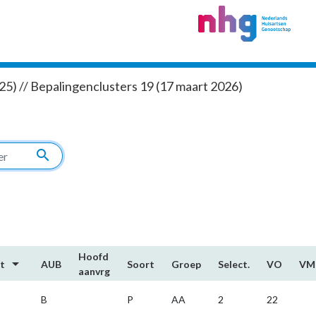
5) // Bepalingenclusters 19 (17 maart 2026)
search
Hoofd​
arrow_drop_down
rt
AUB
Soort
Groep
Select.
VO
VM
aanvrg
B
P
AA
2
22