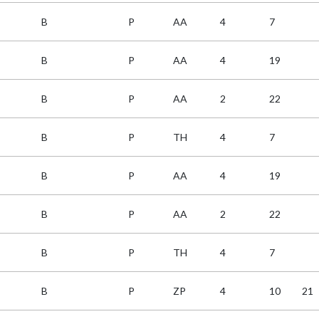
B
P
AA
4
7
B
P
AA
4
19
B
P
AA
2
22
B
P
TH
4
7
B
P
AA
4
19
B
P
AA
2
22
B
P
TH
4
7
B
P
ZP
4
10
21