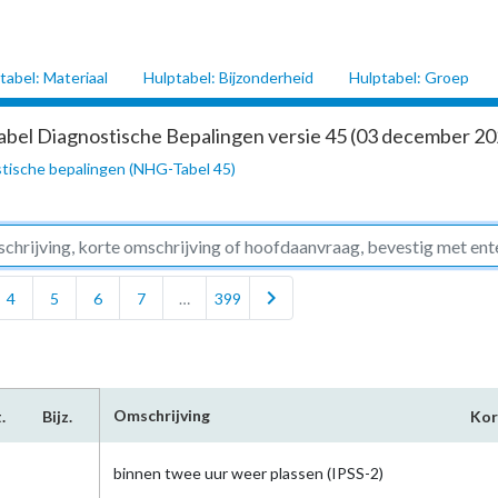
tabel: Materiaal
Hulptabel: Bijzonderheid
Hulptabel: Groep
abel Diagnostische Bepalingen versie 45 (03 december 202
tische bepalingen (NHG-Tabel 45)
chevron_right
4
5
6
7
…
399
Omschrijving
.
Bijz.
Ko
binnen twee uur weer plassen (IPSS-2)