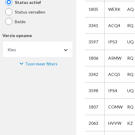
Status actief
1805
WERK
AQ
Status vervallen
Beide
3341
ACQ4
RQ
Versie opname
3597
IPS3
UQ
Kies
1806
ASMW
RQ
Toon meer filters
Materiaal
3342
ACQ5
RQ
Kies
3598
IPS4
UQ
Bijzonderheid
1807
COMW
RQ
Kies
2063
HVVW
KZ
Selectie