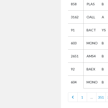
858
PLAS
B
Selectie
3162
OALL
A
Kies
91
BACT
YS
AUB
Alles
603
MONO
B
Aanvraag
Uitslag
2651
AMS4
B
Beide
92
BAEX
B
MONO
B
604
chevron_left
1
…
351