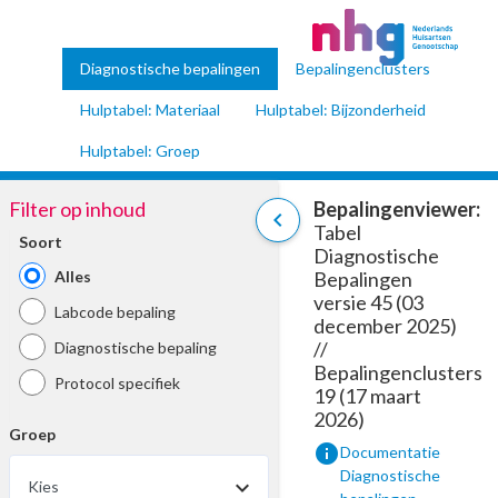
Diagnostische bepalingen
Bepalingenclusters
Hulptabel: Materiaal
Hulptabel: Bijzonderheid
Hulptabel: Groep
Filter op inhoud
Bepalingenviewer:
chevron_left
Tabel
Soort
Diagnostische
Alles
Bepalingen
versie 45 (03
Labcode bepaling
december 2025)
//
Diagnostische bepaling
Bepalingenclusters
Protocol specifiek
19 (17 maart
2026)
Groep
info
Documentatie
Diagnostische
Kies