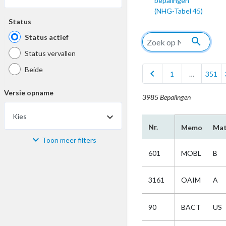
bepalingen
(NHG-Tabel 45)
Status
Status actief
search
Status vervallen
Beide
chevron_left
1
…
351
Versie opname
3985 Bepalingen
Kies
Nr.
Memo
Mat
Toon meer filters
Materiaal
601
MOBL
B
Kies
3161
OAIM
A
Bijzonderheid
90
BACT
US
Kies