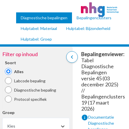
Diagnostische bepalingen
Bepalingenclusters
Hulptabel: Materiaal
Hulptabel: Bijzonderheid
Hulptabel: Groep
Filter op inhoud
Bepalingenviewer:
chevron_left
Tabel
Soort
Diagnostische
Alles
Bepalingen
versie 45 (03
Labcode bepaling
december 2025)
//
Diagnostische bepaling
Bepalingenclusters
Protocol specifiek
19 (17 maart
2026)
Groep
info
Documentatie
Diagnostische
Kies