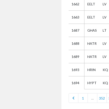
1662
EELT
LV
Selectie
1663
EELT
LV
Kies
1687
GHAS
LT
AUB
Alles
1688
HATR
LV
Aanvraag
Uitslag
1689
HATR
LV
Beide
1693
HRIN
KQ
HYPT
KQ
1694
chevron_left
1
…
352