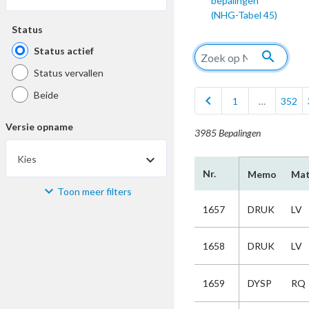
bepalingen
(NHG-Tabel 45)
Status
Status actief
search
Status vervallen
Beide
chevron_left
1
…
352
Versie opname
3985 Bepalingen
Kies
Nr.
Memo
Mat
Toon meer filters
Materiaal
1657
DRUK
LV
Kies
1658
DRUK
LV
Bijzonderheid
1659
DYSP
RQ
Kies