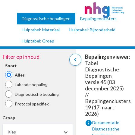
Diagnostische bepalingen
Bepalingenclusters
Hulptabel: Materiaal
Hulptabel: Bijzonderheid
Hulptabel: Groep
Filter op inhoud
Bepalingenviewer:
chevron_left
Tabel
Soort
Diagnostische
Alles
Bepalingen
versie 45 (03
Labcode bepaling
december 2025)
//
Diagnostische bepaling
Bepalingenclusters
Protocol specifiek
19 (17 maart
2026)
Groep
info
Documentatie
Diagnostische
Kies