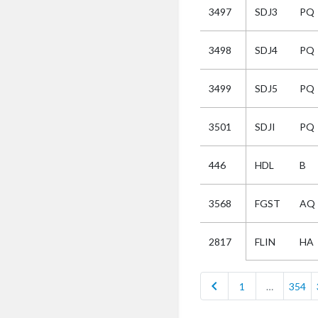
3497
SDJ3
PQ
Selectie
3498
SDJ4
PQ
Kies
3499
SDJ5
PQ
AUB
Alles
3501
SDJI
PQ
Aanvraag
Uitslag
446
HDL
B
Beide
3568
FGST
AQ
FLIN
HA
2817
chevron_left
1
…
354