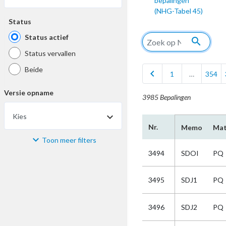
bepalingen
(NHG-Tabel 45)
Status
Status actief
search
Status vervallen
Beide
chevron_left
1
…
354
Versie opname
3985 Bepalingen
Kies
Nr.
Memo
Mat
Toon meer filters
Materiaal
3494
SDOI
PQ
Kies
3495
SDJ1
PQ
Bijzonderheid
3496
SDJ2
PQ
Kies